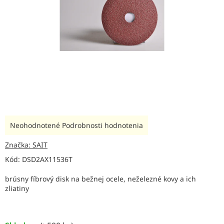
Priemerné
Neohodnotené
Podrobnosti hodnotenia
hodnotenie
produktu
Značka:
SAIT
je
Kód:
DSD2AX11536T
0,0
z
brúsny fíbrový disk na bežnej ocele, neželezné kovy a ich
5
zliatiny
hviezdičiek.