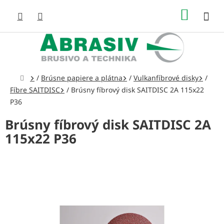
Prejsť
NÁKUP
na
obsah
KOŠÍK
Domov
/
Brúsne papiere a plátna
/
Vulkanfíbrové disky
/
Fíbre SAITDISC
/
Brúsny fíbrový disk SAITDISC 2A 115x22
P36
Brúsny fíbrový disk SAITDISC 2A
115x22 P36