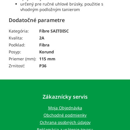
určený pre ručné uhlové brúsky, použitie s
vhodným podložným tanierom
Dodatočné parametre
Kategória:
Fíbre SAITDISC
Kvalita:
2A
Podklad:
Fibra
Posyp:
Korund
Priemer (mm):
115 mm
Zrnitosť:
P36
Z
á
p
Zákaznícky servis
ä
t
Moja Objednávka
i
Obchodné podmienky
e
Ochrana osobných údajov
Reklamácia a vrátenie tovaru