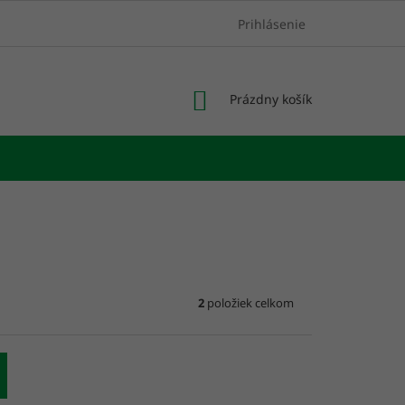
Prihlásenie
NÁKUPNÝ
Prázdny košík
KOŠÍK
2
položiek celkom