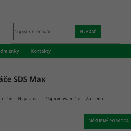
HĽADAŤ
odmienky
Kontakty
áče SDS Max
cnejšie
Najdrahšie
Najpredávanejšie
Abecedne