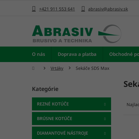
Prejsť
na
+421 911 553 641
abrasiv@abrasiv.sk
obsah
O nás
Doprava a platba
Obchodné p
Domov
Vrtáky
Sekáče SDS Max
B
Sek
o
Kategórie
Preskočiť
č
kategórie
R
n
a
ý
REZNÉ KOTÚČE
Najla
d
p
e
a
BRÚSNE KOTÚČE
n
n
i
e
DIAMANTOVÉ NÁSTROJE
e
l