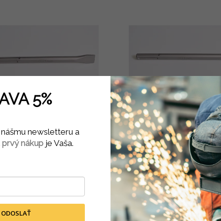
AVA 5%
káč na beton plochý SDS Max
Sekáč na beton špicatý SD
280x24
280
 k nášmu newsletteru a
 prvý nákup
je Vaša.
Skladom
(
4 ks
)
Skladom
(
6 ks
)
7,92 € bez DPH
7,92 € bez DPH
9,74 €
9,74 €
DO KOŠÍKA
DO KOŠÍKA
ODOSLAŤ