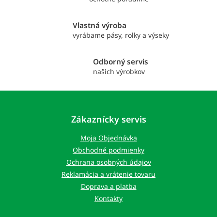
v
k
y
Vlastná výroba
v
vyrábame pásy, rolky a výseky
ý
p
i
Odborný servis
s
našich výrobkov
u
Z
á
p
Zákaznícky servis
ä
t
Moja Objednávka
i
Obchodné podmienky
e
Ochrana osobných údajov
Reklamácia a vrátenie tovaru
Doprava a platba
Kontakty