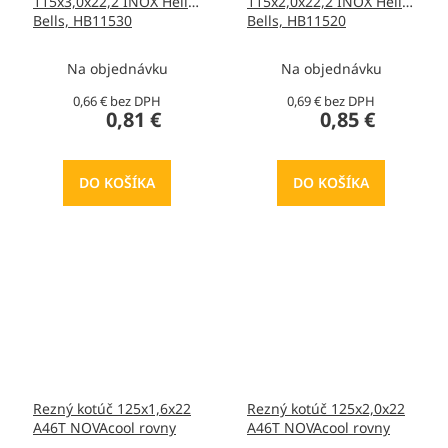
115x3,0x22,2 INOX Hells
115x2,0x22,2 INOX Hells
Bells, HB11530
Bells, HB11520
Na objednávku
Na objednávku
0,66 € bez DPH
0,69 € bez DPH
0,81 €
0,85 €
DO KOŠÍKA
DO KOŠÍKA
Rezný kotúč 125x1,6x22
Rezný kotúč 125x2,0x22
A46T NOVAcool rovny
A46T NOVAcool rovny