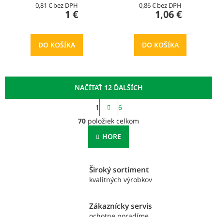
0,81 € bez DPH
0,86 € bez DPH
1 €
1,06 €
DO KOŠÍKA
DO KOŠÍKA
NAČÍTAŤ 12 ĎALŠÍCH
S
1
6
t
O
r
70
položiek celkom
v
á
l
n
HORE
á
k
o
d
v
a
a
Široký sortiment
c
n
i
kvalitných výrobkov
i
e
e
p
Zákaznícky servis
r
ochotne poradíme