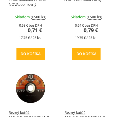
u
NOVAcool rovný
k
t
Skladom
(
>500 ks
)
Skladom
(
>500 ks
)
o
v
0,58 € bez DPH
0,64 € bez DPH
0,71 €
0,79 €
Jednotková
Jednotková
17,75 € / 25 ks
19,75 € / 25 ks
cena:
cena:
DO KOŠÍKA
DO KOŠÍKA
Rezný kotúč
Rezný kotúč