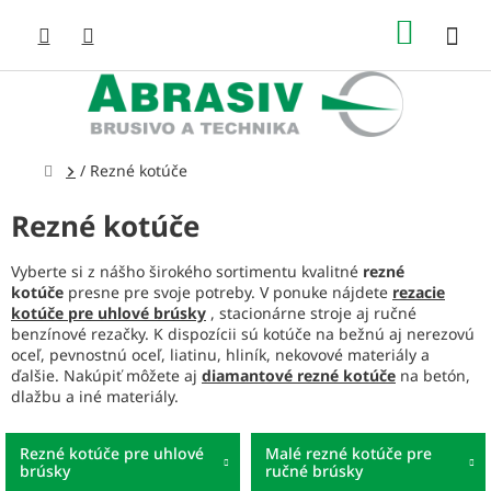
Prejsť
NÁKUP
na
obsah
KOŠÍK
Domov
/
Rezné kotúče
Rezné kotúče
Vyberte si z nášho širokého sortimentu kvalitné
rezné
kotúče
presne pre svoje potreby. V ponuke nájdete
rezacie
kotúče pre uhlové brúsky
, stacionárne stroje aj ručné
benzínové rezačky. K dispozícii sú kotúče na bežnú aj nerezovú
oceľ, pevnostnú oceľ, liatinu, hliník, nekovové materiály a
ďalšie. Nakúpiť môžete aj
diamantové rezné kotúče
na betón,
dlažbu a iné materiály.
Rezné kotúče pre uhlové
Malé rezné kotúče pre
brúsky
ručné brúsky