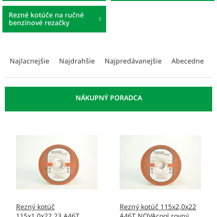
Rezné kotúče na ručné
benzínové rezačky
R
a
Najlacnejšie
Najdrahšie
Najpredávanejšie
Abecedne
d
e
n
i
e
p
V
r
ý
o
p
d
i
u
s
k
p
t
r
o
o
v
Rezný kotúč
Rezný kotúč 115x2,0x22
d
115x1,0x22,23 A46T
A46T NOVAcool rovný