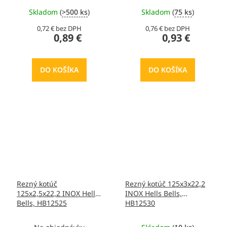
Skladom
(
>500 ks
)
Skladom
(
75 ks
)
0,72 € bez DPH
0,76 € bez DPH
0,89 €
0,93 €
DO KOŠÍKA
DO KOŠÍKA
Rezný kotúč
Rezný kotúč 125x3x22,2
125x2,5x22,2 INOX Hells
INOX Hells Bells,
Bells, HB12525
HB12530