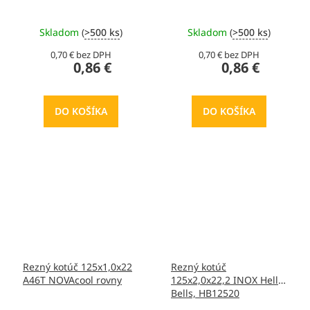
Skladom
(
>500 ks
)
Skladom
(
>500 ks
)
0,70 € bez DPH
0,70 € bez DPH
0,86 €
0,86 €
DO KOŠÍKA
DO KOŠÍKA
Rezný kotúč 125x1,0x22
Rezný kotúč
A46T NOVAcool rovny
125x2,0x22,2 INOX Hells
Bells, HB12520