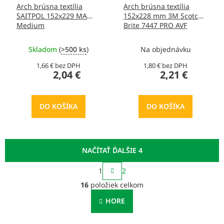
Arch brúsna textília
Arch brúsna textília
SAITPOL 152x229 MA
152x228 mm 3M Scotch-
Medium
Brite 7447 PRO AVF
Skladom
(
>500 ks
)
Na objednávku
1,66 € bez DPH
1,80 € bez DPH
2,04 €
2,21 €
DO KOŠÍKA
DO KOŠÍKA
NAČÍTAŤ ĎALŠIE 4
S
1
2
t
O
r
16
položiek celkom
v
á
l
n
HORE
á
k
o
d