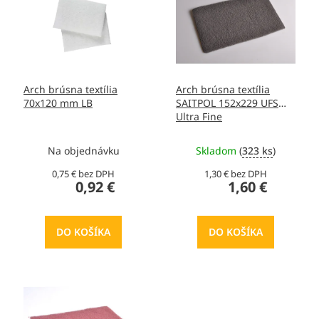
p
d
i
u
s
k
p
t
r
o
o
v
Arch brúsna textília
Arch brúsna textília
d
70x120 mm LB
SAITPOL 152x229 UFS
u
Ultra Fine
k
t
Na objednávku
Skladom
(
323 ks
)
o
v
0,75 € bez DPH
1,30 € bez DPH
0,92 €
1,60 €
DO KOŠÍKA
DO KOŠÍKA