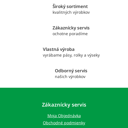
v
a
a
Široký sortiment
c
n
i
kvalitných výrobkov
i
e
e
p
Zákaznícky servis
r
ochotne poradíme
v
k
y
Vlastná výroba
v
vyrábame pásy, rolky a výseky
ý
p
i
Odborný servis
s
našich výrobkov
u
Z
á
p
Zákaznícky servis
ä
t
Moja Objednávka
i
Obchodné podmienky