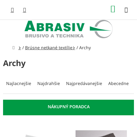
Prejsť
NÁKUP
na
obsah
KOŠÍK
Domov
/
Brúsne netkané textílie
/
Archy
Archy
R
a
Najlacnejšie
Najdrahšie
Najpredávanejšie
Abecedne
d
e
n
i
e
p
V
r
ý
o