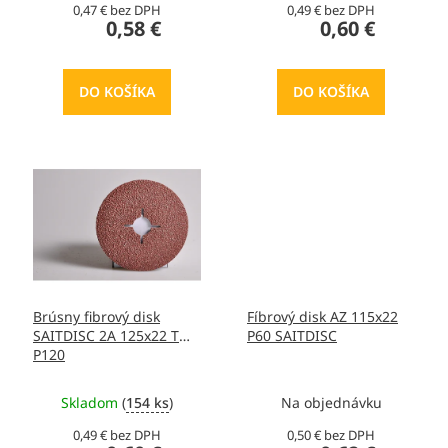
v
0,47 € bez DPH
0,49 € bez DPH
0,58 €
0,60 €
DO KOŠÍKA
DO KOŠÍKA
Brúsny fibrový disk
Fíbrový disk AZ 115x22
SAITDISC 2A 125x22 T
P60 SAITDISC
P120
Skladom
(
154 ks
)
Na objednávku
0,49 € bez DPH
0,50 € bez DPH