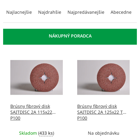
R
a
Najlacnejšie
Najdrahšie
Najpredávanejšie
Abecedne
d
e
n
i
e
p
V
r
ý
o
p
d
i
u
s
k
p
t
r
o
o
v
Brúsny fibrový disk
Brúsny fibrový disk
d
SAITDISC 2A 115x22
SAITDISC 2A 125x22 T
u
P100
P100
k
t
Skladom
(
433 ks
)
Na objednávku
o