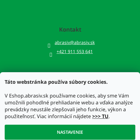
Kontakt
abrasiv
@
abrasiv.sk
+421 911 553 641
Táto webstránka používa súbory cookies.
Prijímame online platby
V Eshop.abrasiv.sk používame cookies, aby sme Vám
umožnili pohodlné prehliadanie webu a vďaka analýze
prevádzky neustále zlepšovali jeho funkcie, výkon a
použiteľnosť. Viac informácií nájdete
>>> TU
.
Vytvoril Shoptet
NASTAVENIE