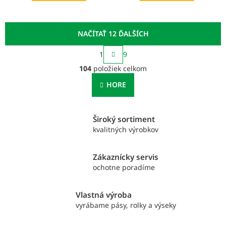
NAČÍTAŤ 12 ĎALŠÍCH
S
1
9
t
O
r
104
položiek celkom
v
á
l
n
HORE
á
k
o
d
v
a
a
Široký sortiment
c
n
i
kvalitných výrobkov
i
e
e
p
Zákaznícky servis
r
ochotne poradíme
v
k
y
Vlastná výroba
v
vyrábame pásy, rolky a výseky
ý
p