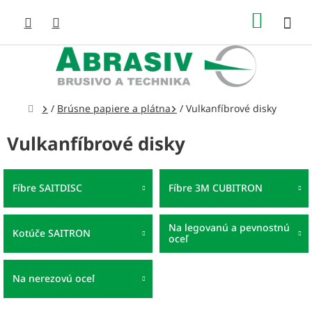
Prejsť
NÁKUP
na
obsah
KOŠÍK
Domov
/
Brúsne papiere a plátna
/
Vulkanfíbrové disky
Vulkanfíbrové disky
Fíbre SAITDISC
Fíbre 3M CUBITRON
Na legovanú a pevnostnú
Kotúče SAITRON
oceľ
Na nerezovú oceľ