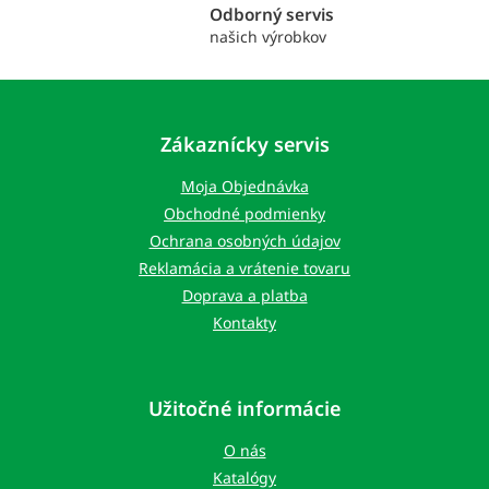
i
Odborný servis
s
našich výrobkov
u
Z
á
p
Zákaznícky servis
ä
t
Moja Objednávka
i
Obchodné podmienky
e
Ochrana osobných údajov
Reklamácia a vrátenie tovaru
Doprava a platba
Kontakty
Užitočné informácie
O nás
Katalógy