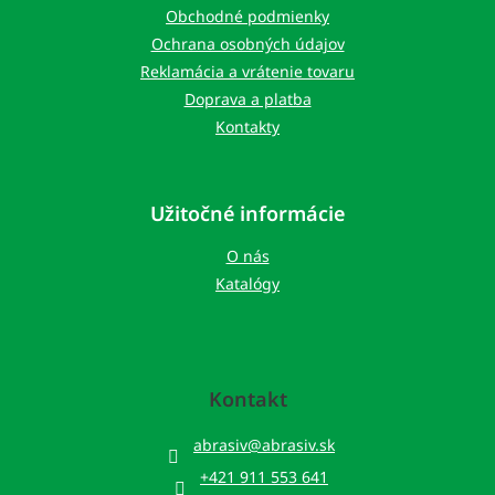
i
Obchodné podmienky
e
Ochrana osobných údajov
Reklamácia a vrátenie tovaru
Doprava a platba
Kontakty
Užitočné informácie
O nás
Katalógy
Kontakt
abrasiv
@
abrasiv.sk
+421 911 553 641