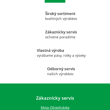
á
k
o
d
v
a
a
Široký sortiment
c
n
i
kvalitných výrobkov
i
e
e
p
Zákaznícky servis
r
ochotne poradíme
v
k
y
Vlastná výroba
v
vyrábame pásy, rolky a výseky
ý
p
i
Odborný servis
s
našich výrobkov
u
Z
á
p
Zákaznícky servis
ä
t
Moja Objednávka