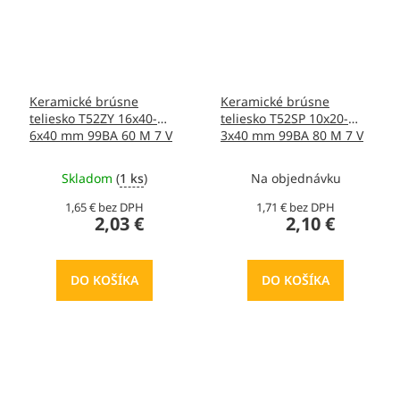
Keramické brúsne
Keramické brúsne
teliesko T52ZY 16x40-
teliesko T52SP 10x20-
6x40 mm 99BA 60 M 7 V
3x40 mm 99BA 80 M 7 V
40, T413448
40, T436503
Skladom
(
1 ks
)
Na objednávku
1,65 € bez DPH
1,71 € bez DPH
2,03 €
2,10 €
DO KOŠÍKA
DO KOŠÍKA