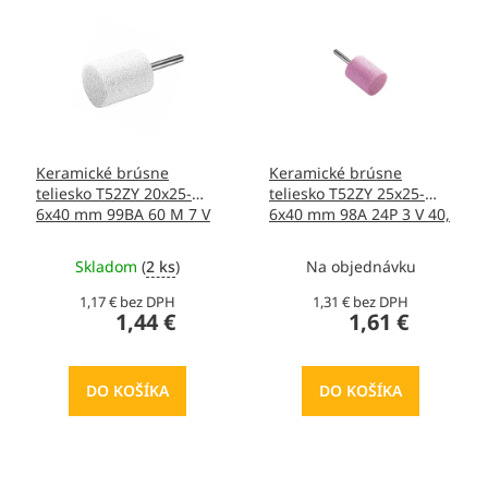
r
ý
o
p
d
i
u
s
k
p
t
r
o
o
v
Keramické brúsne
Keramické brúsne
d
teliesko T52ZY 20x25-
teliesko T52ZY 25x25-
u
6x40 mm 99BA 60 M 7 V
6x40 mm 98A 24P 3 V 40,
k
40, T413463
T413875
t
Skladom
(
2 ks
)
Na objednávku
o
v
1,17 € bez DPH
1,31 € bez DPH
1,44 €
1,61 €
DO KOŠÍKA
DO KOŠÍKA