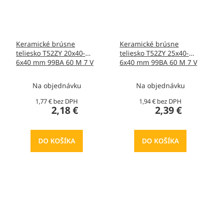
Keramické brúsne
Keramické brúsne
teliesko T52ZY 20x40-
teliesko T52ZY 25x40-
6x40 mm 99BA 60 M 7 V
6x40 mm 99BA 60 M 7 V
40, T413469
40, T413490
Na objednávku
Na objednávku
1,77 € bez DPH
1,94 € bez DPH
2,18 €
2,39 €
DO KOŠÍKA
DO KOŠÍKA