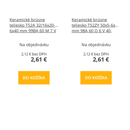
Keramické brúsne
Keramické brúsne
teliesko T52A 32/16x20-
teliesko T52ZY 50x5-6x40
6x40 mm 99BA 60 M 7 V
mm 98A 60 O 6 V 40,
40, T436168
T414248
Na objednávku
Na objednávku
2,12 € bez DPH
2,12 € bez DPH
2,61 €
2,61 €
DO KOŠÍKA
DO KOŠÍKA