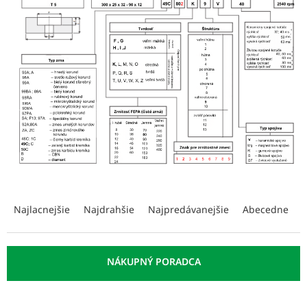
R
a
Najlacnejšie
Najdrahšie
Najpredávanejšie
Abecedne
d
e
n
i
e
p
V