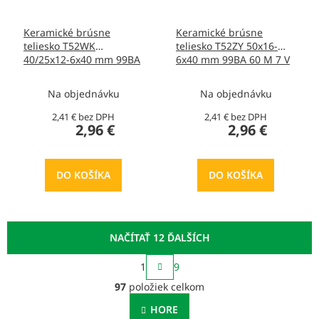
Keramické brúsne
Keramické brúsne
teliesko T52WK
teliesko T52ZY 50x16-
40/25x12-6x40 mm 99BA
6x40 mm 99BA 60 M 7 V
60 M 7 V 40, T436164
40, T413539
Na objednávku
Na objednávku
2,41 € bez DPH
2,41 € bez DPH
2,96 €
2,96 €
DO KOŠÍKA
DO KOŠÍKA
NAČÍTAŤ 12 ĎALŠÍCH
S
1
9
t
O
r
97
položiek celkom
v
á
l
n
HORE