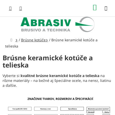
Prejsť
NÁKUP
na
obsah
KOŠÍK
Domov
/
Brúsne kotúče
/
Brúsne keramické kotúče a
telieska
Brúsne keramické kotúče a
telieska
Vyberte si
kvalitné brúsne keramické kotúče a telieska
na
rôzne materiály – na bežné aj špeciálne ocele, na nerez, liatinu
a ďalšie.