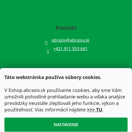
Kontakt
abrasiv
@
abrasiv.sk
+421 911 553 641
Táto webstránka používa súbory cookies.
Prijímame online platby
V Eshop.abrasiv.sk používame cookies, aby sme Vám
umožnili pohodlné prehliadanie webu a vďaka analýze
prevádzky neustále zlepšovali jeho funkcie, výkon a
použiteľnosť. Viac informácií nájdete
>>> TU
.
Vytvoril Shoptet
NASTAVENIE