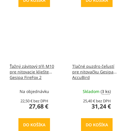
DO KOŠÍKA
DO KOŠÍKA
Ťažný závitový tŕň M10
Tlačné puzdro čeľustí
pre nitovacie kliešte
pre nitovačku Gesipa
Gesipa FireFox 2
AccuBird
Na objednávku
Skladom
(
3 ks
)
22,50 € bez DPH
25,40 € bez DPH
27,68 €
31,24 €
DO KOŠÍKA
DO KOŠÍKA