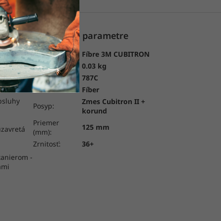
Dodatočné parametre
Kategória:
Fíbre 3M CUBITRON
Hmotnosť:
0.03 kg
Kvalita:
787C
 disky na
Podklad:
Fíber
bsluhy
Zmes Cubitron II +
Posyp:
korund
Priemer
125 mm
uzavretá
(mm):
Zrnitosť:
36+
tanierom -
ami