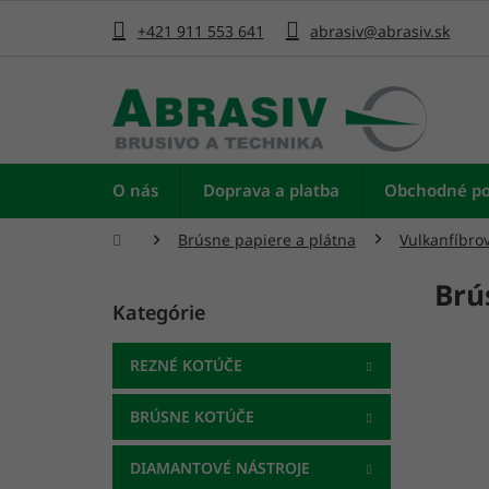
Prejsť
na
+421 911 553 641
abrasiv@abrasiv.sk
obsah
O nás
Doprava a platba
Obchodné p
Domov
Brúsne papiere a plátna
Vulkanfíbro
B
Brú
o
Kategórie
Preskočiť
č
kategórie
n
ý
REZNÉ KOTÚČE
p
a
BRÚSNE KOTÚČE
n
e
DIAMANTOVÉ NÁSTROJE
l