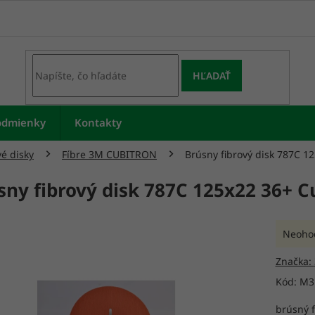
HĽADAŤ
odmienky
Kontakty
vé disky
Fíbre 3M CUBITRON
Brúsny fibrový disk 787C 1
sny fibrový disk 787C 125x22 36+ C
Prieme
Neoho
hodnot
produk
Značka:
je
Kód:
M3
0,0
z
brúsný f
5