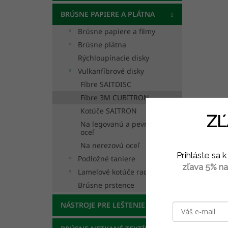
BRÚSNE PAPIERE A PLÁTNA
Brúsne papiere a filmy
Brúsne plátna
Rýchloupínacie disky
Vulkanfíbrové disky
Fíbre SAITDISC
Fíbre 3M CUBITRON
Kotúče SAITRON
ZĽ
Na legovanú a pevnostnú
oceľ
Na nerezovú oceľ
Prihláste sa
Podložné taniere
zľava 5% na
Lamelové kotúče radiálne
Brúsne prstence
NÁSTROJE PRE LEŠTENIE