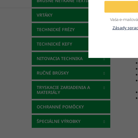
BRÚSNE NETKANÉ TEXTÍLIE
Pop
VRTÁKY
Vaša e-mailová 
Pod
Zásady sprac
TECHNICKÉ FRÉZY
TECHNICKÉ KEFY
NITOVACIA TECHNIKA
RUČNÉ BRÚSKY
TRYSKACIE ZARIADENIA A
MATERIÁLY
OCHRANNÉ POMÔCKY
ŠPECIÁLNE VÝROBKY