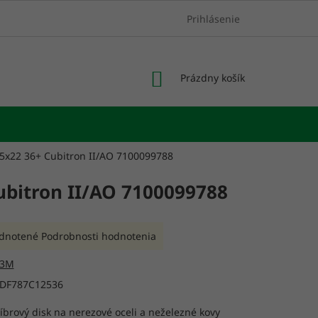
Prihlásenie
NÁKUPNÝ
Prázdny košík
KOŠÍK
25x22 36+ Cubitron II/AO 7100099788
ubitron II/AO 7100099788
rné
dnotené
Podrobnosti hodnotenia
enie
tu
3M
DF787C12536
íbrový disk na nerezové oceli a neželezné kovy