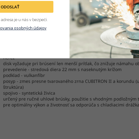
is
Parametre
ODOSLAŤ
adresa je u nás v bezpečí.
robný popis
ovania osobných údajov
brúsny fibrový disk / kotúč
vhodný na nerezovej ocele a neželezné kovy - hliník, titán
na brúsenie, odstraňovanie zvarov, zrážanie hrán a pod.
vykazuje rýchlejší úber a dlhšiu životnosť ako štandardné fibrové
nerez
disk vyžaduje pri brúsení len menší prítlak, čo znižuje námahu o
prevedenie - stredová diera 22 mm s naseknutým krížom
podklad - vulkanfíbr
posyp - zmes presne tvarovaného zrna CUBITRON II a korundu (
štruktúra)
spojivo - syntetická živica
určený pre ručné uhlové brúsky, použitie s vhodným podložným 
pre optimálny výkon a životnosť sa odporúča s chladiacimi drážk