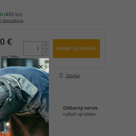
čiek.
om
(
455 ks
)
i doručenia
0 €
PRIDAŤ DO KOŠÍKA
€ bez DPH
tková
ýtať sa
Strážiť
Zdieľať
astná výroba
Odborný servis
rábame pásy, rolky
našich výrobkov
výseky