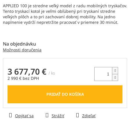
z
APPLIED 100 je stredne veľký model z radu mobilných tryskačov.
5
Tento tryskací kotol je veľmi obľúbený pri tryskaní stredne
hviezdičiek.
veľkých plôch a to pri zachovaní dobrej mobility. Na jedno
naplnenie vydrží nepretržite pracovať v priemere 30 minút.
Na objednávku
Možnosti doručenia
3 677,70 €
/ ks
2 990 € bez DPH
Jednotková
cena:
PRIDAŤ DO KOŠÍKA
Opýtať sa
Strážiť
Zdieľať