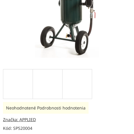
Priemerné
Neohodnotené
Podrobnosti hodnotenia
hodnotenie
produktu
Značka:
APPLIED
je
Kód:
SP520004
0,0