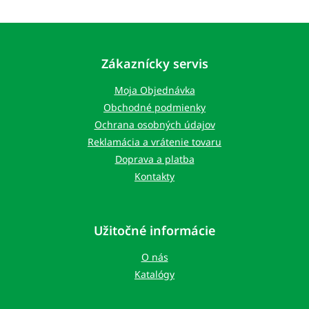
Z
á
p
Zákaznícky servis
ä
t
Moja Objednávka
i
Obchodné podmienky
e
Ochrana osobných údajov
Reklamácia a vrátenie tovaru
Doprava a platba
Kontakty
Užitočné informácie
O nás
Katalógy