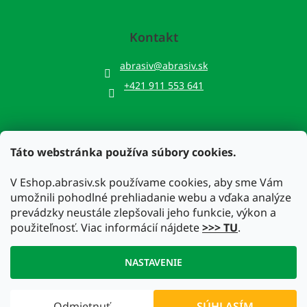
Kontakt
abrasiv
@
abrasiv.sk
+421 911 553 641
Táto webstránka používa súbory cookies.
Prijímame online platby
V Eshop.abrasiv.sk používame cookies, aby sme Vám
umožnili pohodlné prehliadanie webu a vďaka analýze
prevádzky neustále zlepšovali jeho funkcie, výkon a
použiteľnosť. Viac informácií nájdete
>>> TU
.
Vytvoril Shoptet
NASTAVENIE
Copyright 2026
Eshop.abrasiv.sk
. Všetky práva vyhradené.
Odmietnuť
SÚHLASÍM