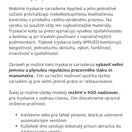
Mobilné tryskacie zariadenie Applied a jeho jednotlivé
súčasti prechádzajú niekoľkostupňovou kvalitatívnou
kontrolou v priebehu celého výrobného procesu. Na
výrobu sú použité vždy len najkvalitnejšie materiály.
Tryskacie kotly sa preto vyznačujú vysokou spoľahlivosťou
a kvalitou aj pri trvalom používaní v najnáročnejších
podmienkach. Tlakové tryskacie kotly APPLIED kombinujú
bezpečnosť, jednoduchú obsluhu, výkon, funkčnosť,
trvanlivosť a spoľahlivosť.
Zároveň je možné tieto tryskacie zariadenia
vybaviť veľmi
jemnou a plynulou reguláciou pracovného tlaku vr.
manometra
, čím sa rozšíri možnosť využitia týchto
zariadení aj pre veľmi jemné práce vr. reštaurovanie.
Ďalej je možné všetky modely
rozšíriť o H2O nadstavec
,
pre tryskanie s vodnou clonou, čím dosiahneme výrazné
zníženie prašnosti.
Konkávne veko pre ľahké plnenie, ktoré je utesnené
automatickým ventilom
Kužeľové dno zaisťuje dokonalý prísun abrazíva do
dávkovacieho ventilu