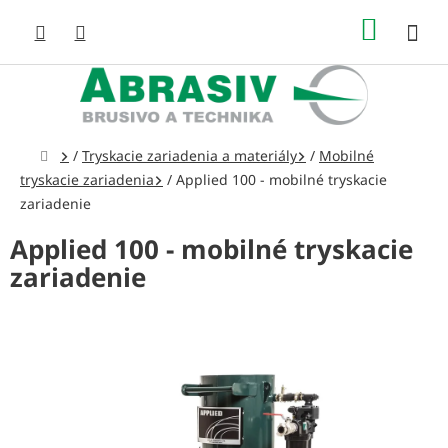
Prejsť
NÁKUP
na
obsah
KOŠÍK
Domov
/
Tryskacie zariadenia a materiály
/
Mobilné
tryskacie zariadenia
/
Applied 100 - mobilné tryskacie
zariadenie
Applied 100 - mobilné tryskacie
zariadenie