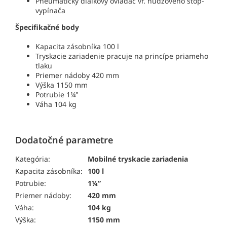
Pneumatický diaľkový ovládač vr. núdzového stop-
vypínača
Špecifikačné body
Kapacita zásobníka 100 l
Tryskacie zariadenie pracuje na princípe priameho
tlaku
Priemer nádoby 420 mm
Výška 1150 mm
Potrubie 1
¼
"
Váha 104 kg
Dodatočné parametre
Kategória:
Mobilné tryskacie zariadenia
Kapacita zásobníka:
100 l
Potrubie:
1¼”
Priemer nádoby:
420 mm
Váha:
104 kg
Výška:
1150 mm