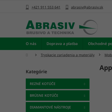
Prejsť
na
+421 911 553 641
abrasiv@abrasiv.sk
obsah
O nás
Doprava a platba
Obchodné p
Domov
Tryskacie zariadenia a materiály
Mobi
B
App
o
Kategórie
Preskočiť
č
kategórie
n
ý
REZNÉ KOTÚČE
p
a
BRÚSNE KOTÚČE
n
e
DIAMANTOVÉ NÁSTROJE
l