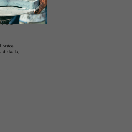
m
ventilu
i práce
 do kotla,