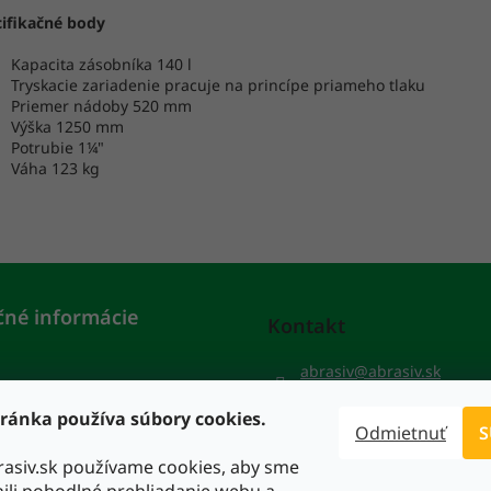
ifikačné body
Kapacita zásobníka 140 l
Tryskacie zariadenie pracuje na princípe priameho tlaku
Priemer nádoby 520 mm
Výška 1250 mm
Potrubie 1
¼
"
Váha 123 kg
čné informácie
Kontakt
abrasiv
@
abrasiv.sk
gy
+421 911 553 641
ránka používa súbory cookies.
Odmietnuť
S
rasiv.sk používame cookies, aby sme