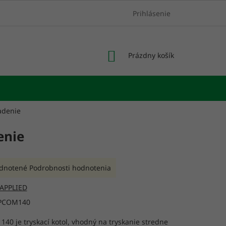
Prihlásenie
NÁKUPNÝ
Prázdny košík
KOŠÍK
iadenie
enie
rné
dnotené
Podrobnosti hodnotenia
enie
tu
APPLIED
PCOM140
140 je tryskací kotol, vhodný na tryskanie stredne