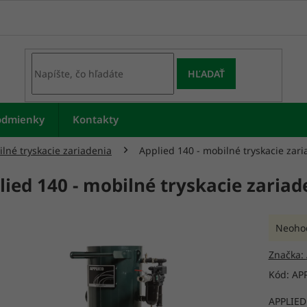
HĽADAŤ
odmienky
Kontakty
lné tryskacie zariadenia
Applied 140 - mobilné tryskacie zar
lied 140 - mobilné tryskacie zariad
Prieme
Neoho
hodnot
produk
Značka:
je
Kód:
AP
0,0
z
APPLIED 
5