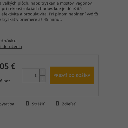
a veľkých plôch, napr. tryskanie mostov, vagónov,
čiek.
i pri rekonštrukciách budov, kde je dôležitá
, efektivita a produktivita. Pri plnom naplnení vydrží
 tryskať v priemere až 45 minút.
ednávku
i doručenia
05 €
PRIDAŤ DO KOŠÍKA
 € bez
tková
ýtať sa
Strážiť
Zdieľať