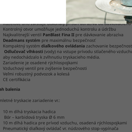
ou, čím dosiahneme výrazné zníženie prašnosti.
Konkávne veko pre ľahké plnenie, ktoré je utesnené automatický
ventilom
Kužeľové dno zaisťuje dokonalý prísun abrazíva do dávkovacieho 
Kontrolný otvor umožňuje jednoduchú kontrolu a údržbu
Najkvalitnejší ventil
PanBlast Fina II
pre dávkovanie abrazíva
Deadmans systém
pre maximálnu bezpečnosť
Kompaktný systém
diaľkového ovládania
zachovanie bezpečnost
Odlučovač vlhkosti
(vody) na vstupe prívodu stlačeného vzduchu
aby nedochádzalo k zvlhnutiu tryskacieho média.
Zariadenie je osadené rýchlospojkami
Vzduchový ventil pre zvýšenie bezpečnosti
Veľmi robustný podvozok a kolesá
CE certifikácia
ah balenia
letné tryskacie zariadenie vr.:
10 m dlhá tryskacia hadica
Bór – karbidová tryska Ø 6 mm
10 m dlhá hadica pre prívod vzduchu, osadená rýchlospojkami
Pneumatický diaľkový ovládač vr. núdzového stop-vypínača