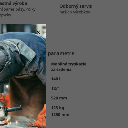
astná výroba
Odborný servis
rábame pásy, rolky
našich výrobkov
výseky
Dodatočné parametre
zajú
Mobilné tryskacie
Kategória:
o procesu.
zariadenia
 sa preto
Kapacita
140 l
zásobníka:
ujú
Potrubie:
1¼”
hlivosť.
Priemer
520 mm
nádoby:
lynulou
yužitia
Váha:
123 kg
Výška:
1250 mm
 s vodnou