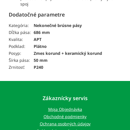
spoj
Dodatočné parametre
Kategória:
Nekonečné brúsne pásy
Dĺžka pása:
686 mm
Kvalita:
APT
Podklad:
Plátno
Posyp:
Zmes korund + keramický korund
Šírka pása:
50 mm
Zrnitosť:
P240
Z
á
p
Zákaznícky servis
ä
t
Moja Objednávka
i
Obchodné podmienky
e
Ochrana osobných údajov