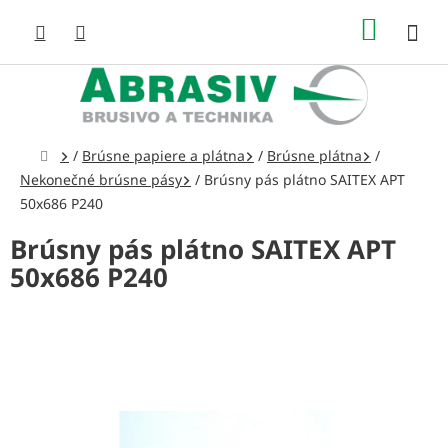
Prejsť
NÁKUP
na
obsah
KOŠÍK
Domov
/
Brúsne papiere a plátna
/
Brúsne plátna
/
Nekonečné brúsne pásy
/
Brúsny pás plátno SAITEX APT
50x686 P240
Brúsny pás plátno SAITEX APT
50x686 P240