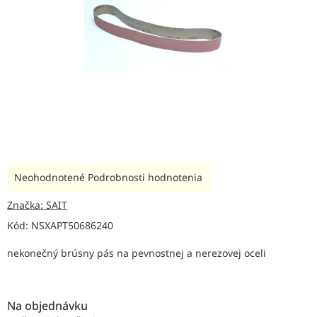
Priemerné
Neohodnotené
Podrobnosti hodnotenia
hodnotenie
produktu
Značka:
SAIT
je
Kód:
NSXAPT50686240
0,0
z
nekonečný brúsny pás na pevnostnej a nerezovej oceli
5
hviezdičiek.
Na objednávku