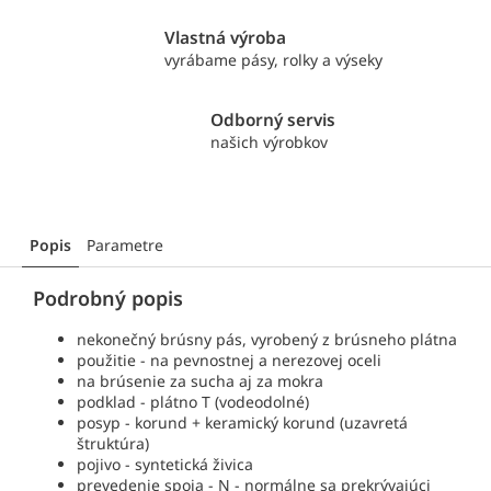
Vlastná výroba
vyrábame pásy, rolky a výseky
Odborný servis
našich výrobkov
Popis
Parametre
Podrobný popis
nekonečný brúsny pás, vyrobený z brúsneho plátna
použitie - na pevnostnej a nerezovej oceli
na brúsenie za sucha aj za mokra
podklad - plátno T (vodeodolné)
posyp - korund + keramický korund (uzavretá
štruktúra)
pojivo - syntetická živica
prevedenie spoja - N - normálne sa prekrývajúci