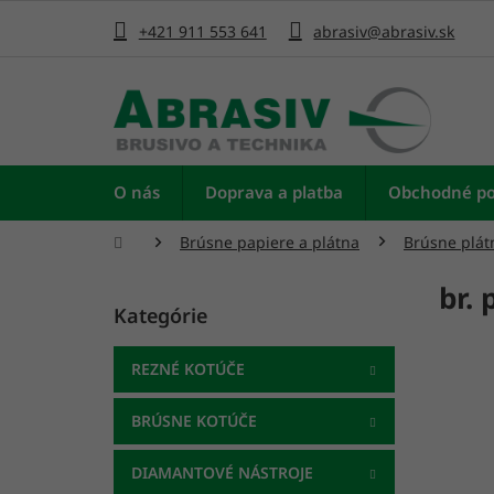
Prejsť
na
+421 911 553 641
abrasiv@abrasiv.sk
obsah
O nás
Doprava a platba
Obchodné p
Domov
Brúsne papiere a plátna
Brúsne plát
B
br.
o
Kategórie
Preskočiť
č
kategórie
n
ý
REZNÉ KOTÚČE
p
a
BRÚSNE KOTÚČE
n
e
DIAMANTOVÉ NÁSTROJE
l