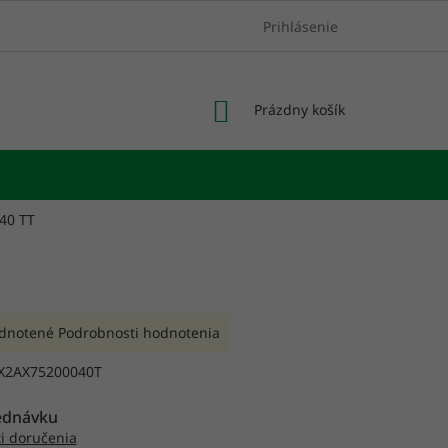
Prihlásenie
NÁKUPNÝ
Prázdny košík
KOŠÍK
P40 TT
rné
dnotené
Podrobnosti hodnotenia
enie
tu
X2AX75200040T
ednávku
i doručenia