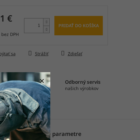
čiek.
1 €
PRIDAŤ DO KOŠÍKA
€ bez DPH
tková
ýtať sa
Strážiť
Zdieľať
astná výroba
Odborný servis
rábame pásy, rolky
našich výrobkov
výseky
Dodatočné parametre