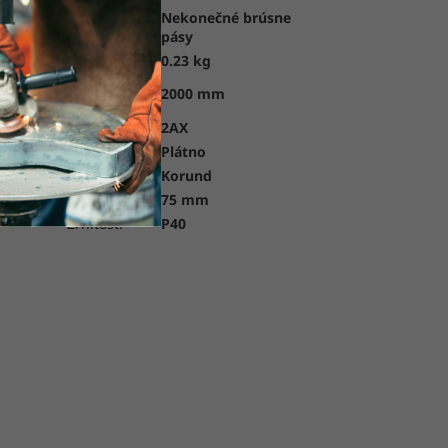
Nekonečné brúsne
Kategória:
pásy
Hmotnosť:
0.23 kg
Dĺžka
2000 mm
pása:
Kvalita:
2AX
Podklad:
Plátno
Posyp:
Korund
Šírka pása:
75 mm
Zrnitosť:
P40