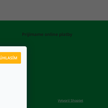
Prijímame online platby
ÚHLASÍM
Vytvoril Shoptet