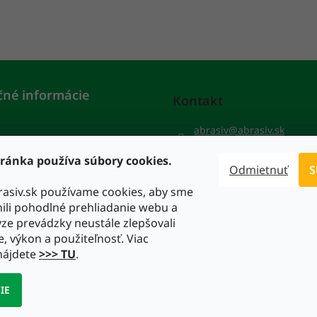
čné informácie
Kontakt
abrasiv
@
abrasiv.sk
gy
+421 911 553 641
ránka používa súbory cookies.
Odmietnuť
S
rasiv.sk používame cookies, aby sme
li pohodlné prehliadanie webu a
ze prevádzky neustále zlepšovali
e, výkon a použiteľnosť. Viac
nájdete
>>> TU
.
IE
hradené.
Upraviť nastavenie cookies