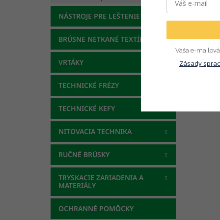
Popi
NÁSTROJE PRE LEŠTENIE
BRÚSNE NETKANÉ TEXTÍLIE
Vaša e-mailová 
VRTÁKY
Zásady sprac
TECHNICKÉ FRÉZY
TECHNICKÉ KEFY
NITOVACIA TECHNIKA
RUČNÉ BRÚSKY
TRYSKACIE ZARIADENIA A
MATERIÁLY
OCHRANNÉ POMÔCKY