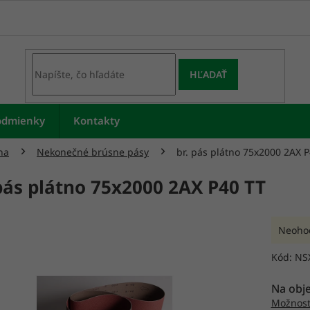
HĽADAŤ
odmienky
Kontakty
na
Nekonečné brúsne pásy
br. pás plátno 75x2000 2AX 
 pás plátno 75x2000 2AX P40 TT
Prieme
Neoho
hodnot
produk
Kód:
NS
je
0,0
Na obj
z
Možnost
5