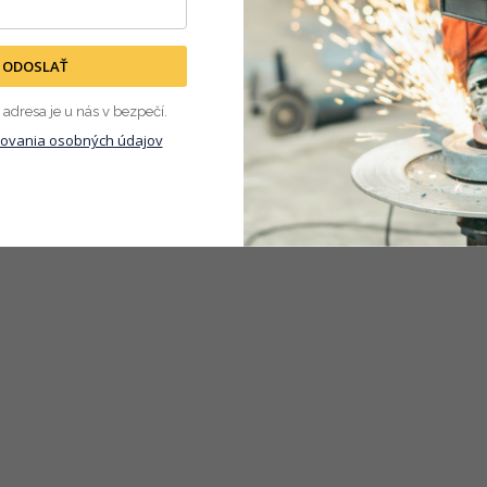
s produktu nie je dostupný
ODOSLAŤ
adresa je u nás v bezpečí.
ovania osobných údajov