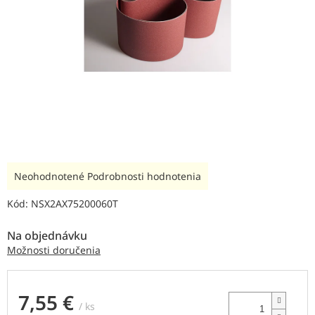
Priemerné
Neohodnotené
Podrobnosti hodnotenia
hodnotenie
produktu
Kód:
NSX2AX75200060T
je
0,0
Na objednávku
z
Možnosti doručenia
5
hviezdičiek.
7,55 €
/ ks