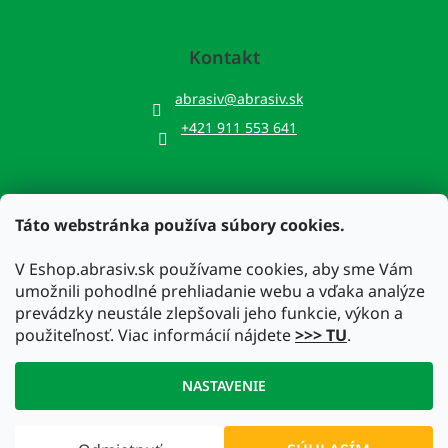
Kontakt
abrasiv
@
abrasiv.sk
+421 911 553 641
Táto webstránka používa súbory cookies.
Prijímame online platby
V Eshop.abrasiv.sk používame cookies, aby sme Vám
umožnili pohodlné prehliadanie webu a vďaka analýze
prevádzky neustále zlepšovali jeho funkcie, výkon a
použiteľnosť. Viac informácií nájdete
>>> TU
.
Vytvoril Shoptet
NASTAVENIE
Copyright 2026
Eshop.abrasiv.sk
. Všetky práva vyhradené.