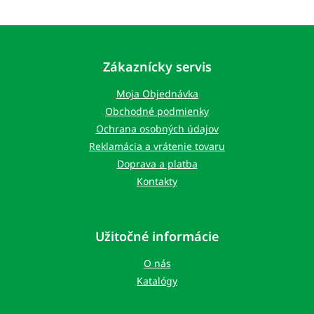
Z
á
p
Zákaznícky servis
ä
t
Moja Objednávka
i
Obchodné podmienky
e
Ochrana osobných údajov
Reklamácia a vrátenie tovaru
Doprava a platba
Kontakty
Užitočné informácie
O nás
Katalógy