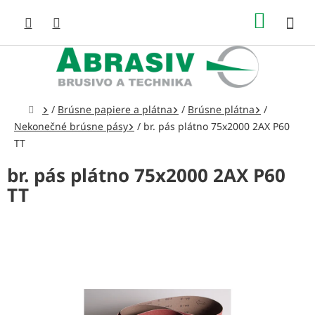
Prejsť
NÁKUP
na
obsah
KOŠÍK
Domov
/
Brúsne papiere a plátna
/
Brúsne plátna
/
Nekonečné brúsne pásy
/
br. pás plátno 75x2000 2AX P60
TT
br. pás plátno 75x2000 2AX P60
TT