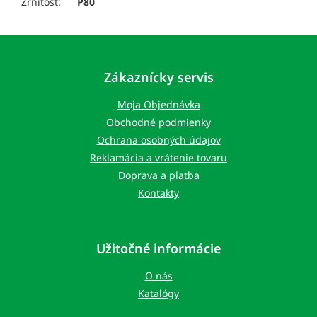
Zrnitosť:
P80
Z
á
p
Zákaznícky servis
ä
t
Moja Objednávka
i
Obchodné podmienky
e
Ochrana osobných údajov
Reklamácia a vrátenie tovaru
Doprava a platba
Kontakty
Užitočné informácie
O nás
Katalógy