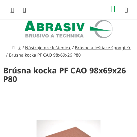
Prejsť
NÁKUP
na
obsah
KOŠÍK
Domov
/
Nástroje pre leštenie
/
Brúsne a leštiace špongie
/
Brúsna kocka PF CAO 98x69x26 P80
Brúsna kocka PF CAO 98x69x26
P80