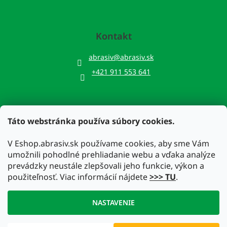
Kontakt
abrasiv
@
abrasiv.sk
+421 911 553 641
Táto webstránka používa súbory cookies.
Prijímame online platby
V Eshop.abrasiv.sk používame cookies, aby sme Vám
umožnili pohodlné prehliadanie webu a vďaka analýze
prevádzky neustále zlepšovali jeho funkcie, výkon a
použiteľnosť. Viac informácií nájdete
>>> TU
.
Vytvoril Shoptet
NASTAVENIE
Copyright 2026
Eshop.abrasiv.sk
. Všetky práva vyhradené.