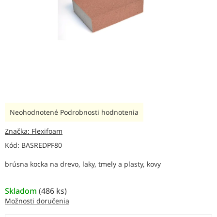
Priemerné
Neohodnotené
Podrobnosti hodnotenia
hodnotenie
produktu
Značka:
Flexifoam
je
Kód:
BASREDPF80
0,0
z
brúsna kocka na drevo, laky, tmely a plasty, kovy
5
hviezdičiek.
Skladom
(
486 ks
)
Možnosti doručenia