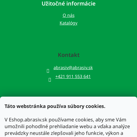
Užitočné informácie
O nás
Katalógy
Kontakt
abrasiv
@
abrasiv.sk
+421 911 553 641
Táto webstránka používa súbory cookies.
Prijímame online platby
V Eshop.abrasiv.sk používame cookies, aby sme Vám
umožnili pohodlné prehliadanie webu a vďaka analýze
prevádzky neustále zlepšovali jeho funkcie, výkon a