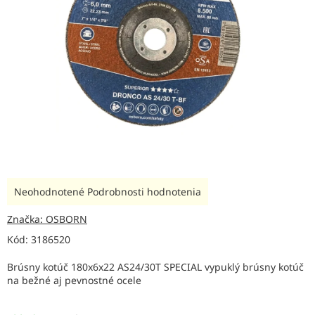
Priemerné
Neohodnotené
Podrobnosti hodnotenia
hodnotenie
produktu
Značka:
OSBORN
je
Kód:
3186520
0,0
z
Brúsny kotúč 180x6x22 AS24/30T SPECIAL vypuklý brúsny kotúč
5
na bežné aj pevnostné ocele
hviezdičiek.