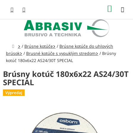
Prejsť
NÁKUP
na
obsah
KOŠÍK
Domov
/
Brúsne kotúče
/
Brúsne kotúče do uhlových
brúsok
/
Brusné kotúče s vypuklým stredom
/
Brúsny
kotúč 180x6x22 AS24/30T SPECIAL
Brúsny kotúč 180x6x22 AS24/30T
SPECIAL
Výpredaj