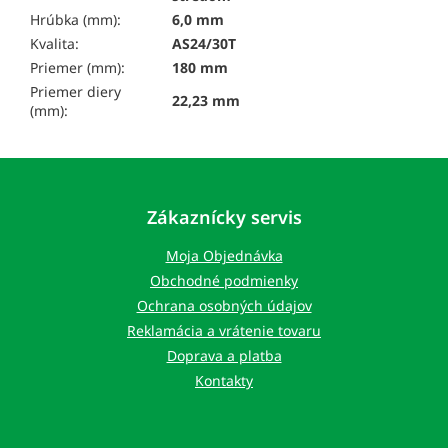
Hrúbka (mm):
6,0 mm
Kvalita:
AS24/30T
Priemer (mm):
180 mm
Priemer diery
22,23 mm
(mm):
Z
á
p
Zákaznícky servis
ä
t
Moja Objednávka
i
Obchodné podmienky
e
Ochrana osobných údajov
Reklamácia a vrátenie tovaru
Doprava a platba
Kontakty