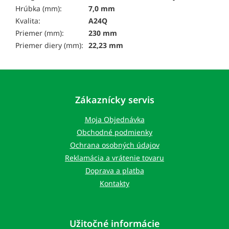
Hrúbka (mm):
7,0 mm
Kvalita:
A24Q
Priemer (mm):
230 mm
Priemer diery (mm):
22,23 mm
Z
á
p
Zákaznícky servis
ä
t
Moja Objednávka
i
Obchodné podmienky
e
Ochrana osobných údajov
Reklamácia a vrátenie tovaru
Doprava a platba
Kontakty
Užitočné informácie