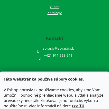
O nás
Katalógy
Kontakt
abrasiv
@
abrasiv.sk
+421 911 553 641
Táto webstránka používa súbory cookies.
Prijímame online platby
V Eshop.abrasiv.sk používame cookies, aby sme Vám
umožnili pohodlné prehliadanie webu a vďaka analýze
prevádzky neustále zlepšovali jeho funkcie, výkon a
použiteľnosť. Viac informácií nájdete
>>> TU
.