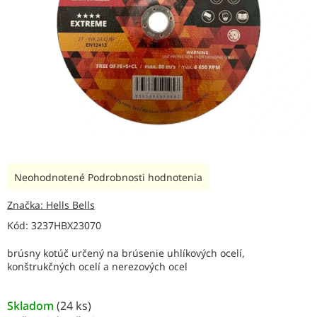
Priemerné
Neohodnotené
Podrobnosti hodnotenia
hodnotenie
produktu
Značka:
Hells Bells
je
Kód:
3237HBX23070
0,0
z
brúsny kotúč určený na brúsenie uhlíkových ocelí,
5
konštrukčných ocelí a nerezových ocel
hviezdičiek.
Skladom
(
24 ks
)