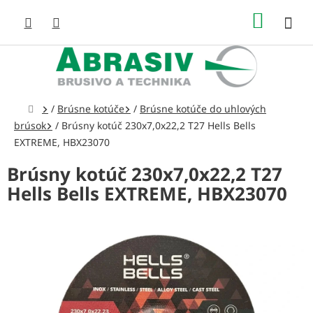
Prejsť
NÁKUP
na
obsah
KOŠÍK
Domov
/
Brúsne kotúče
/
Brúsne kotúče do uhlových
brúsok
/
Brúsny kotúč 230x7,0x22,2 T27 Hells Bells
EXTREME, HBX23070
Brúsny kotúč 230x7,0x22,2 T27
Hells Bells EXTREME, HBX23070