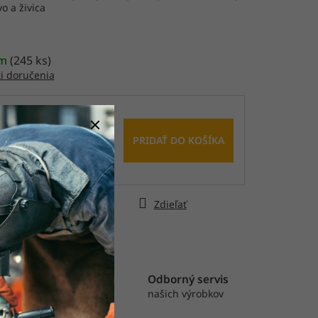
vo a živica
čiek.
om
(
245 ks
)
i doručenia
0 €
PRIDAŤ DO KOŠÍKA
€ bez DPH
tková
ýtať sa
Strážiť
Zdieľať
astná výroba
Odborný servis
rábame pásy, rolky
našich výrobkov
výseky