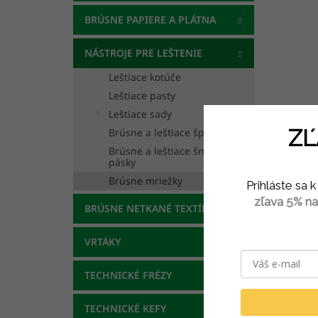
BRÚSNE PAPIERE A PLÁTNA
NÁSTROJE PRE LEŠTENIE
Leštiace kotúče
Leštiace pasty
Leštiace sady
ZĽ
Brúsne a leštiace špongie
Brúsne a leštiace šnúry a
pásky
Brúsne mriežky
Prihláste sa
zľava 5% na
BRÚSNE NETKANÉ TEXTÍLIE
VRTÁKY
TECHNICKÉ FRÉZY
TECHNICKÉ KEFY