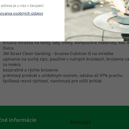
adresa je u nás v bezpečí.
is
Parametre
ovania osobných údajov
robný popis
brúsna mriežka na farby, laky, tmely, kompozitné materiály, kov, 
živica
3M Xtract Clean Sanding - brusivo Cubitron II na mriežke
upínanie na suchý zips, použitie v ručných brúskach, brúsenie za
za mokra
bezprašné a rýchle brúsenie
prémiový produkt s unikátnym vzorom, odsáva až 97% prachu
špičková rezná rýchlosť, navrhnutá pre nižší prítlak
čné informácie
Kontakt