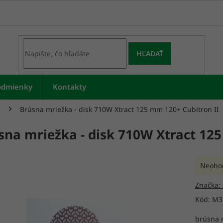
HĽADAŤ
odmienky
Kontakty
Brúsna mriežka - disk 710W Xtract 125 mm 120+ Cubitron II
sna mriežka - disk 710W Xtract 12
Prieme
Neoho
hodnot
produk
Značka:
je
Kód:
M3
0,0
z
brúsna m
5