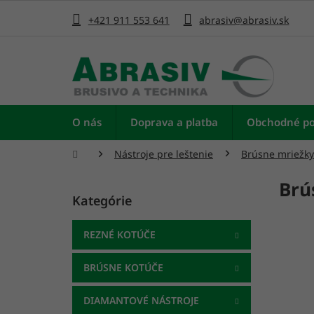
Prejsť
na
+421 911 553 641
abrasiv@abrasiv.sk
obsah
O nás
Doprava a platba
Obchodné p
Domov
Nástroje pre leštenie
Brúsne mriežky
B
Brú
o
Kategórie
Preskočiť
č
kategórie
n
ý
REZNÉ KOTÚČE
p
a
BRÚSNE KOTÚČE
n
e
DIAMANTOVÉ NÁSTROJE
l