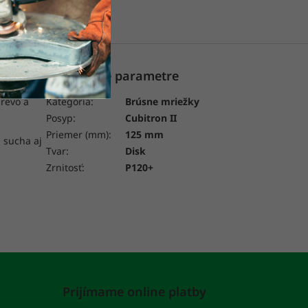
Dodatočné parametre
drevo a
Kategória:
Brúsne mriežky
Posyp:
Cubitron II
Priemer (mm):
125 mm
 sucha aj
Tvar:
Disk
Zrnitosť:
P120+
Prijímame online platby