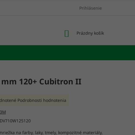
Prihlásenie
NÁKUPNÝ
Prázdny košík
KOŠÍK
5 mm 120+ Cubitron II
rné
dnotené
Podrobnosti hodnotenia
enie
tu
3M
DV710W125120
riežka na farby, laky, tmely, kompozitné materiály,