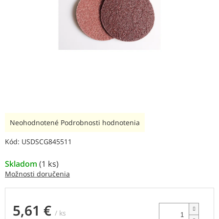
Priemerné
Neohodnotené
Podrobnosti hodnotenia
hodnotenie
produktu
Kód:
USDSCG845511
je
0,0
Skladom
(
1 ks
)
z
Možnosti doručenia
5
hviezdičiek.
5,61 €
/ ks