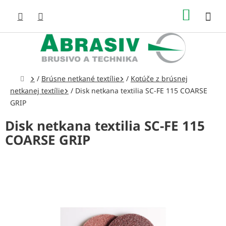
Prejsť
NÁKUP
na
obsah
KOŠÍK
Domov
/
Brúsne netkané textílie
/
Kotúče z brúsnej
netkanej textílie
/
Disk netkana textilia SC-FE 115 COARSE
GRIP
Disk netkana textilia SC-FE 115
COARSE GRIP