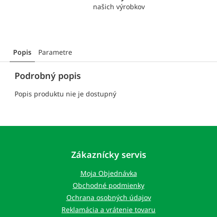
našich výrobkov
Popis
Parametre
Podrobný popis
Popis produktu nie je dostupný
Z
á
p
Zákaznícky servis
ä
t
Moja Objednávka
i
Obchodné podmienky
e
Ochrana osobných údajov
Reklamácia a vrátenie tovaru