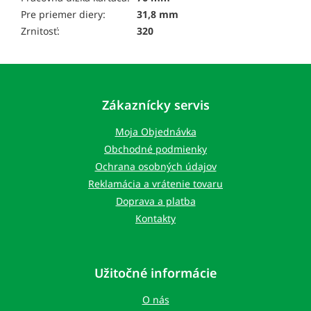
Pre priemer diery:
31,8 mm
Zrnitosť:
320
Z
á
p
Zákaznícky servis
ä
t
Moja Objednávka
i
Obchodné podmienky
e
Ochrana osobných údajov
Reklamácia a vrátenie tovaru
Doprava a platba
Kontakty
Užitočné informácie
O nás