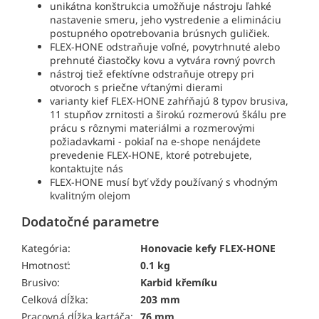
unikátna konštrukcia umožňuje nástroju ľahké
nastavenie smeru, jeho vystredenie a elimináciu
postupného opotrebovania brúsnych guličiek.
FLEX-HONE odstraňuje voľné, povytrhnuté alebo
prehnuté čiastočky kovu a vytvára rovný povrch
nástroj tiež efektívne odstraňuje otrepy pri
otvoroch s priečne vŕtanými dierami
varianty kief FLEX-HONE zahŕňajú 8 typov brusiva,
11 stupňov zrnitosti a širokú rozmerovú škálu pre
prácu s rôznymi materiálmi a rozmerovými
požiadavkami - pokiaľ na e-shope nenájdete
prevedenie FLEX-HONE, ktoré potrebujete,
kontaktujte nás
FLEX-HONE musí byť vždy používaný s vhodným
kvalitným olejom
Dodatočné parametre
Kategória:
Honovacie kefy FLEX-HONE
Hmotnosť:
0.1 kg
Brusivo:
Karbid křemíku
Celková dĺžka:
203 mm
Pracovná dĺžka kartáča:
76 mm