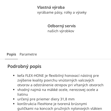
Vlastná výroba
vyrábame pásy, rolky a výseky
Odborný servis
našich výrobkov
Popis
Parametre
Podrobný popis
kefa FLEX-HONE je flexibilný honovací nástroj pre
zvýšenie kvality povrchu vnútorných valcových
otvorov a odstránenie otrepov pri vŕtaných otvoroch
vhodný najmä na mäkké ocele, nerezovej ocele a
liatinu
určený pre priemer diery 31,8 mm
konštrukcia FlexHone je tvorená brúsnymi
guličkami na koncoch pružných nylonových vlákien