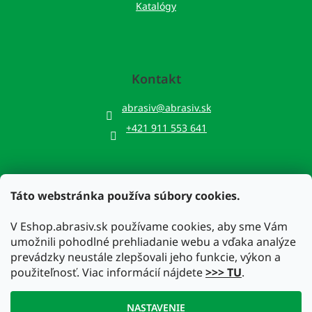
Katalógy
Kontakt
abrasiv
@
abrasiv.sk
+421 911 553 641
Táto webstránka používa súbory cookies.
Prijímame online platby
V Eshop.abrasiv.sk používame cookies, aby sme Vám
umožnili pohodlné prehliadanie webu a vďaka analýze
prevádzky neustále zlepšovali jeho funkcie, výkon a
použiteľnosť. Viac informácií nájdete
>>> TU
.
Vytvoril Shoptet
NASTAVENIE