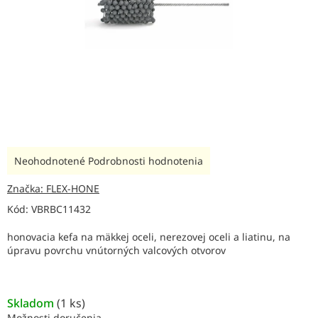
Priemerné
Neohodnotené
Podrobnosti hodnotenia
hodnotenie
produktu
Značka:
FLEX-HONE
je
Kód:
VBRBC11432
0,0
z
honovacia kefa na mäkkej oceli, nerezovej oceli a liatinu, na
5
úpravu povrchu vnútorných valcových otvorov
hviezdičiek.
Skladom
(
1 ks
)
Možnosti doručenia