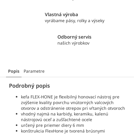
Vlastná výroba
vyrábame pásy, rolky a výseky
Odborný servis
našich výrobkov
Popis
Parametre
Podrobný popis
kefa FLEX-HONE je flexibilný honovací nástroj pre
zvýšenie kvality povrchu vnútorných valcových
otvorov a odstránenie otrepov pri vŕtaných otvoroch
vhodný najmä na karbidy, keramiku, kalenú
nástrojovú oceľ a zušľachtené ocele
určený pre priemer diery 6 mm
konštrukcia FlexHone je tvorená brúsnymi