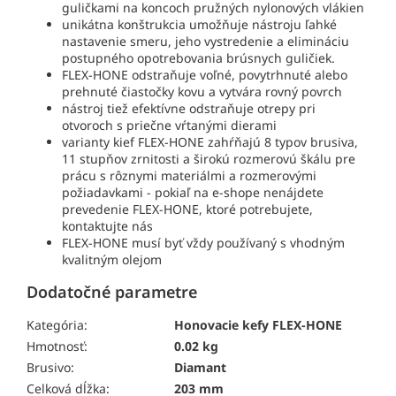
guličkami na koncoch pružných nylonových vlákien
unikátna konštrukcia umožňuje nástroju ľahké
nastavenie smeru, jeho vystredenie a elimináciu
postupného opotrebovania brúsnych guličiek.
FLEX-HONE odstraňuje voľné, povytrhnuté alebo
prehnuté čiastočky kovu a vytvára rovný povrch
nástroj tiež efektívne odstraňuje otrepy pri
otvoroch s priečne vŕtanými dierami
varianty kief FLEX-HONE zahŕňajú 8 typov brusiva,
11 stupňov zrnitosti a širokú rozmerovú škálu pre
prácu s rôznymi materiálmi a rozmerovými
požiadavkami - pokiaľ na e-shope nenájdete
prevedenie FLEX-HONE, ktoré potrebujete,
kontaktujte nás
FLEX-HONE musí byť vždy používaný s vhodným
kvalitným olejom
Dodatočné parametre
Kategória:
Honovacie kefy FLEX-HONE
Hmotnosť:
0.02 kg
Brusivo:
Diamant
Celková dĺžka:
203 mm