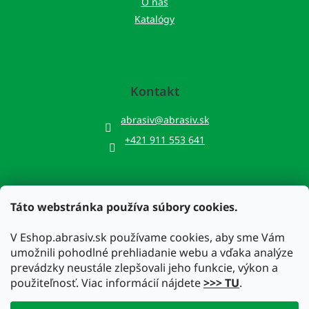
O nás
Katalógy
Kontakt
abrasiv
@
abrasiv.sk
+421 911 553 641
Táto webstránka používa súbory cookies.
Prijímame online platby
V Eshop.abrasiv.sk používame cookies, aby sme Vám
umožnili pohodlné prehliadanie webu a vďaka analýze
prevádzky neustále zlepšovali jeho funkcie, výkon a
použiteľnosť. Viac informácií nájdete
>>> TU
.
Vytvoril Shoptet