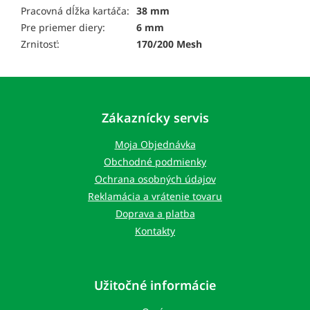
Pracovná dĺžka kartáča:
38 mm
Pre priemer diery:
6 mm
Zrnitosť:
170/200 Mesh
Z
á
p
Zákaznícky servis
ä
t
Moja Objednávka
i
Obchodné podmienky
e
Ochrana osobných údajov
Reklamácia a vrátenie tovaru
Doprava a platba
Kontakty
Užitočné informácie