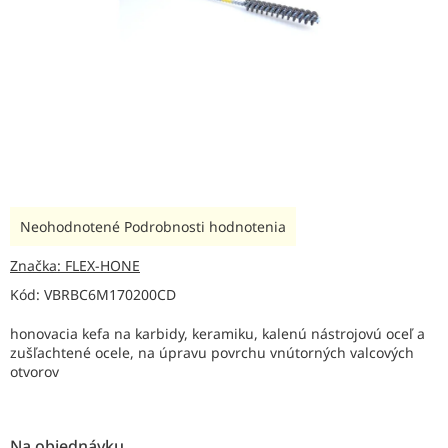
Priemerné
Neohodnotené
Podrobnosti hodnotenia
hodnotenie
produktu
Značka:
FLEX-HONE
je
Kód:
VBRBC6M170200CD
0,0
z
honovacia kefa na karbidy, keramiku, kalenú nástrojovú oceľ a
5
zušľachtené ocele, na úpravu povrchu vnútorných valcových
hviezdičiek.
otvorov
Na objednávku