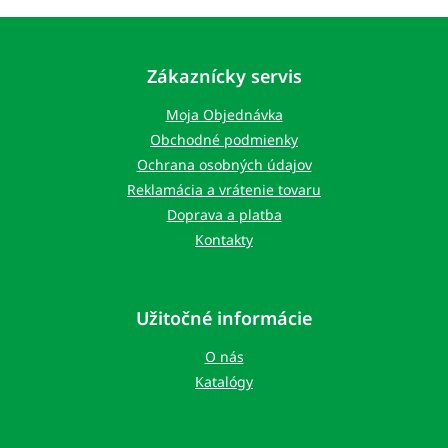
Z
á
p
Zákaznícky servis
ä
t
Moja Objednávka
i
Obchodné podmienky
e
Ochrana osobných údajov
Reklamácia a vrátenie tovaru
Doprava a platba
Kontakty
Užitočné informácie
O nás
Katalógy