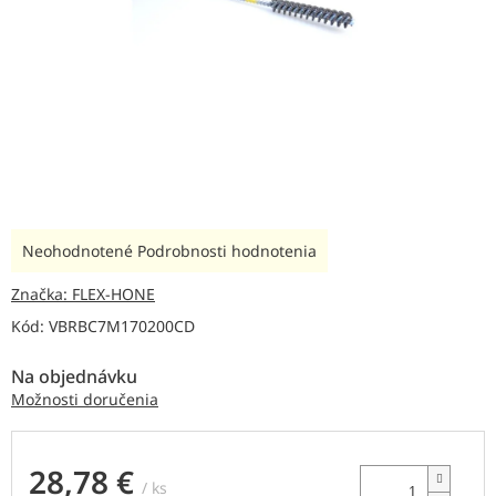
Priemerné
Neohodnotené
Podrobnosti hodnotenia
hodnotenie
produktu
Značka:
FLEX-HONE
je
Kód:
VBRBC7M170200CD
0,0
z
Na objednávku
5
hviezdičiek.
Možnosti doručenia
28,78 €
/ ks