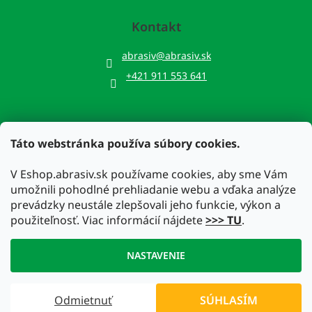
Kontakt
abrasiv
@
abrasiv.sk
+421 911 553 641
Táto webstránka používa súbory cookies.
Prijímame online platby
V Eshop.abrasiv.sk používame cookies, aby sme Vám
umožnili pohodlné prehliadanie webu a vďaka analýze
prevádzky neustále zlepšovali jeho funkcie, výkon a
použiteľnosť. Viac informácií nájdete
>>> TU
.
Vytvoril Shoptet
NASTAVENIE
Copyright 2026
Eshop.abrasiv.sk
. Všetky práva vyhradené.
Odmietnuť
SÚHLASÍM
Upraviť nastavenie cookies