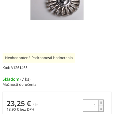
Priemerné
Neohodnotené
Podrobnosti hodnotenia
hodnotenie
produktu
Kód:
V1261465
je
0,0
Skladom
(
7 ks
)
z
Možnosti doručenia
5
hviezdičiek.
23,25 €
/ ks
18,90 € bez DPH