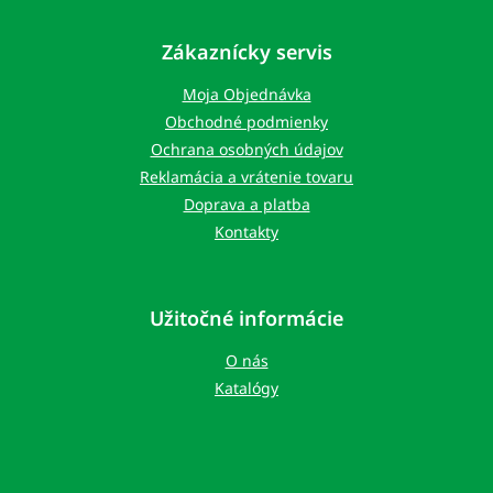
á
p
Zákaznícky servis
ä
t
Moja Objednávka
i
Obchodné podmienky
e
Ochrana osobných údajov
Reklamácia a vrátenie tovaru
Doprava a platba
Kontakty
Užitočné informácie
O nás
Katalógy