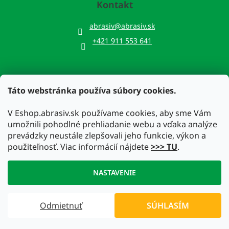
Kontakt
abrasiv
@
abrasiv.sk
+421 911 553 641
Táto webstránka používa súbory cookies.
Prijímame online platby
V Eshop.abrasiv.sk používame cookies, aby sme Vám
umožnili pohodlné prehliadanie webu a vďaka analýze
prevádzky neustále zlepšovali jeho funkcie, výkon a
použiteľnosť. Viac informácií nájdete
>>> TU
.
Vytvoril Shoptet
NASTAVENIE
Copyright 2026
Eshop.abrasiv.sk
. Všetky práva vyhradené.
Odmietnuť
SÚHLASÍM
Upraviť nastavenie cookies