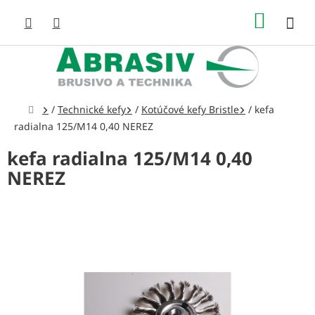
Prejsť
NÁKUP
na
obsah
KOŠÍK
Domov
/
Technické kefy
/
Kotúčové kefy Bristle
/
kefa
radialna 125/M14 0,40 NEREZ
kefa radialna 125/M14 0,40
NEREZ