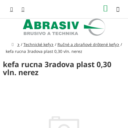
Prejsť
NÁKUP
na
obsah
KOŠÍK
Domov
/
Technické kefy
/
Ručné a zbraňové drôtené kefy
/
kefa rucna 3radova plast 0,30 vln. nerez
kefa rucna 3radova plast 0,30
vln. nerez