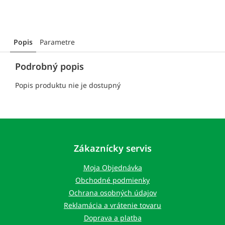
Popis
Parametre
Podrobný popis
Popis produktu nie je dostupný
Z
á
p
Zákaznícky servis
ä
t
Moja Objednávka
i
Obchodné podmienky
e
Ochrana osobných údajov
Reklamácia a vrátenie tovaru
Doprava a platba