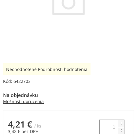
Priemerné
Neohodnotené
Podrobnosti hodnotenia
hodnotenie
produktu
Kód:
6422703
je
0,0
Na objednávku
z
Možnosti doručenia
5
hviezdičiek.
4,21 €
/ ks
3,42 € bez DPH