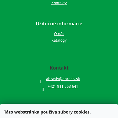
Kontakty
Užitočné informácie
O nás
Katalógy
Kontakt
abrasiv
@
abrasiv.sk
+421 911 553 641
Táto webstránka používa súbory cookies.
Prijímame online platby