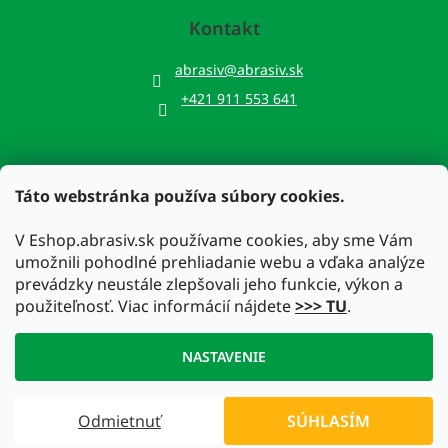
Kontakt
abrasiv
@
abrasiv.sk
+421 911 553 641
Táto webstránka používa súbory cookies.
Prijímame online platby
V Eshop.abrasiv.sk používame cookies, aby sme Vám
umožnili pohodlné prehliadanie webu a vďaka analýze
prevádzky neustále zlepšovali jeho funkcie, výkon a
použiteľnosť. Viac informácií nájdete
>>> TU
.
Vytvoril Shoptet
NASTAVENIE
Copyright 2026
Eshop.abrasiv.sk
. Všetky práva vyhradené.
Odmietnuť
SÚHLASÍM
Upraviť nastavenie cookies