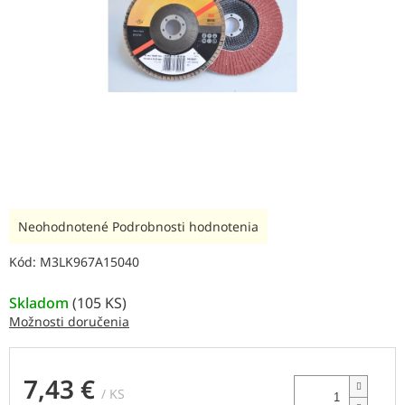
Priemerné
Neohodnotené
Podrobnosti hodnotenia
hodnotenie
produktu
Kód:
M3LK967A15040
je
0,0
Skladom
(
105 KS
)
z
Možnosti doručenia
5
hviezdičiek.
7,43 €
/ KS