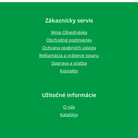
Z
á
p
Zákaznícky servis
ä
t
Moja Objednávka
i
Obchodné podmienky
e
Ochrana osobných údajov
Reklamácia a vrátenie tovaru
Doprava a platba
Kontakty
Užitočné informácie
O nás
Katalógy