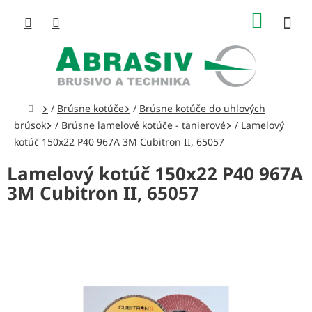
Prejsť
NÁKUP
na
obsah
KOŠÍK
Domov
/
Brúsne kotúče
/
Brúsne kotúče do uhlových
brúsok
/
Brúsne lamelové kotúče - tanierové
/
Lamelový
kotúč 150x22 P40 967A 3M Cubitron II, 65057
Lamelový kotúč 150x22 P40 967A
3M Cubitron II, 65057