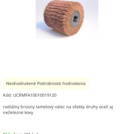
Priemerné
Neohodnotené
Podrobnosti hodnotenia
hodnotenie
produktu
Kód:
UCRMFA10010019120
je
0,0
radiálny brúsny lamelový valec na všetky druhy ocelí aj
z
neželezné kovy
5
hviezdičiek.