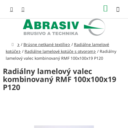
Prejsť
NÁKUP
na
obsah
KOŠÍK
Domov
/
Brúsne netkané textílie
/
Radiálne lamelové
kotúče
/
Radiálne lamelové kotúče s otvorom
/
Radiálny
lamelový valec kombinovaný RMF 100x100x19 P120
Radiálny lamelový valec
kombinovaný RMF 100x100x19
P120