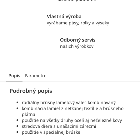
Vlastná výroba
vyrábame pásy, rolky a výseky
Odborný servis
našich výrobkov
Popis
Parametre
Podrobný popis
radiálny brúsny lamelový valec kombinovaný
kombinácia lamiel z netkanej textílie a brúsneho
plátna
použitie na všetky druhy ocelí aj neželezné kovy
stredová diera s unášacími zárezmi
použitie v špeciálnej brúske