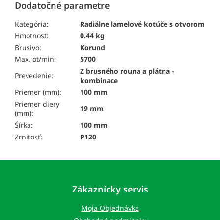
Dodatočné parametre
Kategória:
Radiálne lamelové kotúče s otvorom
Hmotnosť:
0.44 kg
Brusivo:
Korund
Max. ot/min:
5700
Z brusného rouna a plátna -
Prevedenie:
kombinace
Priemer (mm):
100 mm
Priemer diery
19 mm
(mm):
Šírka:
100 mm
Zrnitosť:
P120
Z
á
p
Zákaznícky servis
ä
t
Moja Objednávka
i