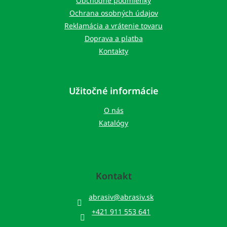
Obchodné podmienky
e
Ochrana osobných údajov
Reklamácia a vrátenie tovaru
Doprava a platba
Kontakty
Užitočné informácie
O nás
Katalógy
Kontakt
abrasiv
@
abrasiv.sk
+421 911 553 641