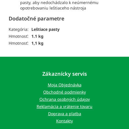
pasty, aby nedochádzalo k neúmernému
opotrebovaniu leštiaceho nástroja
Dodatočné parametre
Kategória:
Leštiace pasty
Hmotnosť:
1.1 kg
Hmotnosť:
1,1 kg
Z
á
p
Zákaznícky servis
ä
t
Moja Objednávka
i
Obchodné podmienky
e
Ochrana osobných údajov
Reklamácia a vrátenie tovaru
Doprava a platba
Kontakty