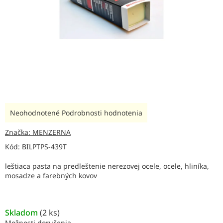
Priemerné
Neohodnotené
Podrobnosti hodnotenia
hodnotenie
produktu
Značka:
MENZERNA
je
Kód:
BILPTPS-439T
0,0
z
leštiaca pasta na predleštenie nerezovej ocele, ocele, hliníka,
5
mosadze a farebných kovov
hviezdičiek.
Skladom
(
2 ks
)
Možnosti doručenia