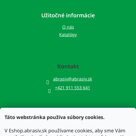
Užitočné informácie
O nás
Katalógy
Kontakt
abrasiv
@
abrasiv.sk
+421 911 553 641
Táto webstránka používa súbory cookies.
Prijímame online platby
V Eshop.abrasiv.sk používame cookies, aby sme Vám