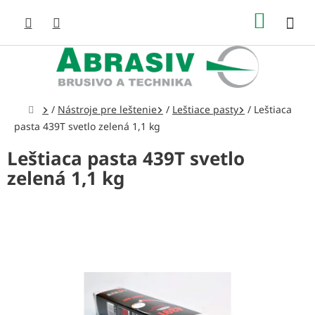
Prejsť
NÁKUP
na
obsah
KOŠÍK
Domov
/
Nástroje pre leštenie
/
Leštiace pasty
/
Leštiaca
pasta 439T svetlo zelená 1,1 kg
Leštiaca pasta 439T svetlo
zelená 1,1 kg