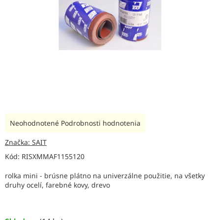
Priemerné
Neohodnotené
Podrobnosti hodnotenia
hodnotenie
produktu
Značka:
SAIT
je
Kód:
RISXMMAF1155120
0,0
z
rolka mini - brúsne plátno na univerzálne použitie, na všetky
5
druhy ocelí, farebné kovy, drevo
hviezdičiek.