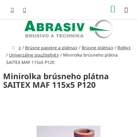
Prejsť
NÁKUP
na
obsah
KOŠÍK
Domov
/
Brúsne papiere a plátna
/
Brúsne plátna
/
Rolky
/
Univerzálne použiteľné
/
Minirolka brúsneho plátna
SAITEX MAF 115x5 P120
Minirolka brúsneho plátna
SAITEX MAF 115x5 P120