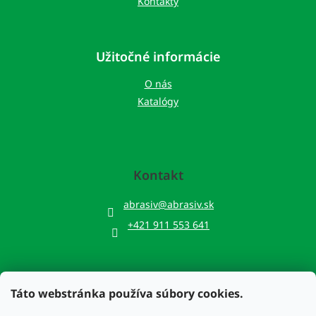
Kontakty
Užitočné informácie
O nás
Katalógy
Kontakt
abrasiv
@
abrasiv.sk
+421 911 553 641
Táto webstránka používa súbory cookies.
Prijímame online platby