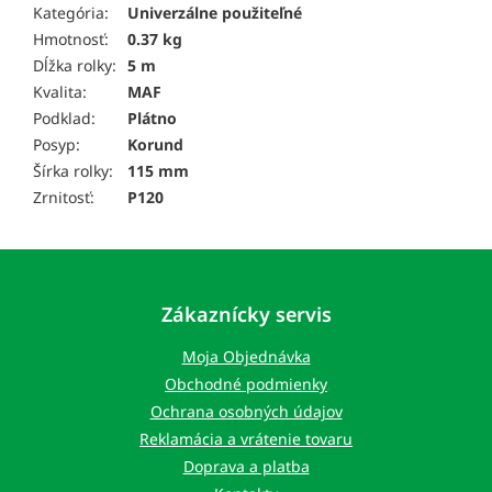
Kategória:
Univerzálne použiteľné
Hmotnosť:
0.37 kg
Dĺžka rolky:
5 m
Kvalita:
MAF
Podklad:
Plátno
Posyp:
Korund
Šírka rolky:
115 mm
Zrnitosť:
P120
Z
á
p
Zákaznícky servis
ä
t
Moja Objednávka
i
Obchodné podmienky
e
Ochrana osobných údajov
Reklamácia a vrátenie tovaru
Doprava a platba