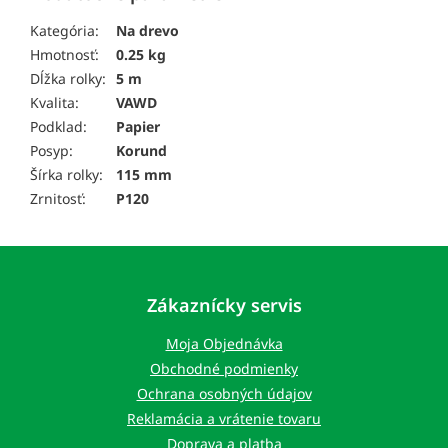
Kategória:
Na drevo
Hmotnosť:
0.25 kg
Dĺžka rolky:
5 m
Kvalita:
VAWD
Podklad:
Papier
Posyp:
Korund
Šírka rolky:
115 mm
Zrnitosť:
P120
Z
á
p
Zákaznícky servis
ä
t
Moja Objednávka
i
Obchodné podmienky
e
Ochrana osobných údajov
Reklamácia a vrátenie tovaru
Doprava a platba