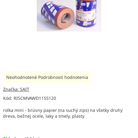
Priemerné
Neohodnotené
Podrobnosti hodnotenia
hodnotenie
produktu
Značka:
SAIT
je
Kód:
RISCMVAWD1155120
0,0
z
rolka mini - brúsny papier (na suchý zips) na všetky druhy
5
dreva, bežnej ocele, laky a tmely, plasty
hviezdičiek.