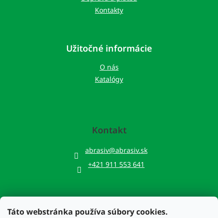
Kontakty
Užitočné informácie
O nás
Katalógy
Kontakt
abrasiv
@
abrasiv.sk
+421 911 553 641
Táto webstránka používa súbory cookies.
Prijímame online platby