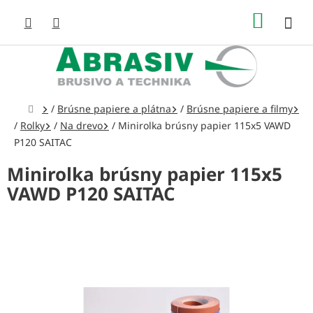
Prejsť
NÁKUP
na
obsah
KOŠÍK
Domov
/
Brúsne papiere a plátna
/
Brúsne papiere a filmy
/
Rolky
/
Na drevo
/
Minirolka brúsny papier 115x5 VAWD
P120 SAITAC
Minirolka brúsny papier 115x5
VAWD P120 SAITAC