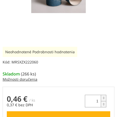
Priemerné
Neohodnotené
Podrobnosti hodnotenia
hodnotenie
produktu
Kód:
MRSXZX222060
je
0,0
Skladom
(
266 ks
)
z
Možnosti doručenia
5
hviezdičiek.
0,46 €
/ ks
0,37 € bez DPH
Jednotková