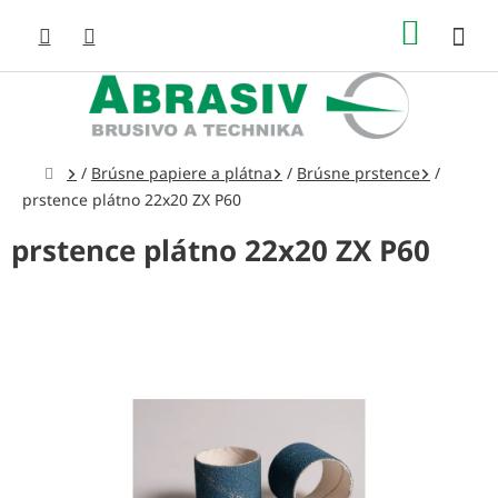
Prejsť
NÁKUP
na
obsah
KOŠÍK
Domov
/
Brúsne papiere a plátna
/
Brúsne prstence
/
prstence plátno 22x20 ZX P60
prstence plátno 22x20 ZX P60