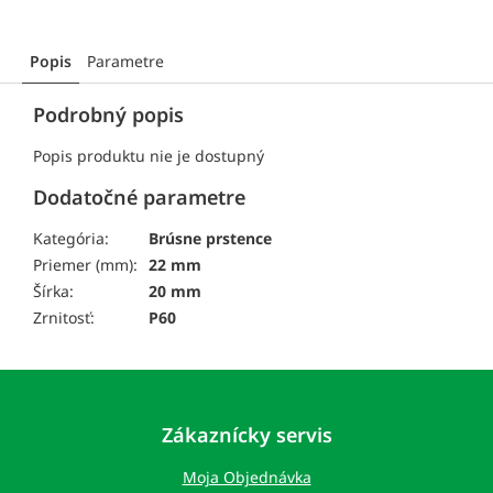
Popis
Parametre
Podrobný popis
Popis produktu nie je dostupný
Dodatočné parametre
Kategória:
Brúsne prstence
Priemer (mm):
22 mm
Šírka:
20 mm
Zrnitosť:
P60
Z
á
p
Zákaznícky servis
ä
t
Moja Objednávka