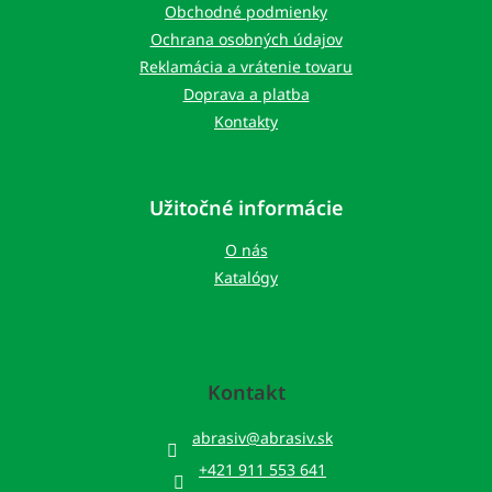
i
Obchodné podmienky
e
Ochrana osobných údajov
Reklamácia a vrátenie tovaru
Doprava a platba
Kontakty
Užitočné informácie
O nás
Katalógy
Kontakt
abrasiv
@
abrasiv.sk
+421 911 553 641