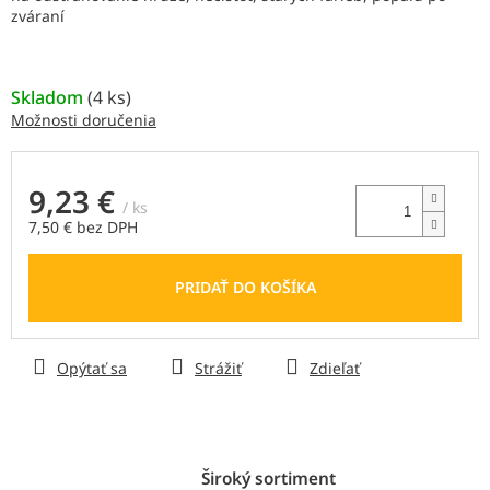
5
zváraní
hviezdičiek.
Skladom
(
4 ks
)
Možnosti doručenia
9,23 €
/ ks
7,50 € bez DPH
Jednotková
cena:
PRIDAŤ DO KOŠÍKA
Opýtať sa
Strážiť
Zdieľať
Široký sortiment