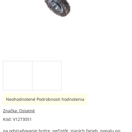
Priemerné
Neohodnotené
Podrobnosti hodnotenia
hodnotenie
produktu
Značka:
Ostatné
je
Kód:
V1273051
0,0
z
na odstraňovanie hrdze, nečistôt, starých farieb, popalu po