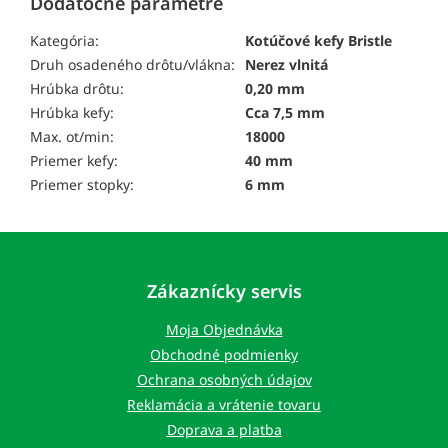
Dodatočné parametre
Kategória:
Kotúčové kefy Bristle
Druh osadeného drôtu/vlákna:
Nerez vlnitá
Hrúbka drôtu:
0,20 mm
Hrúbka kefy:
Cca 7,5 mm
Max. ot/min:
18000
Priemer kefy:
40 mm
Priemer stopky:
6 mm
Z
á
p
Zákaznícky servis
ä
t
Moja Objednávka
i
Obchodné podmienky
e
Ochrana osobných údajov
Reklamácia a vrátenie tovaru
Doprava a platba