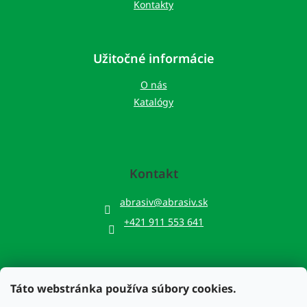
Kontakty
Užitočné informácie
O nás
Katalógy
Kontakt
abrasiv
@
abrasiv.sk
+421 911 553 641
Táto webstránka používa súbory cookies.
Prijímame online platby