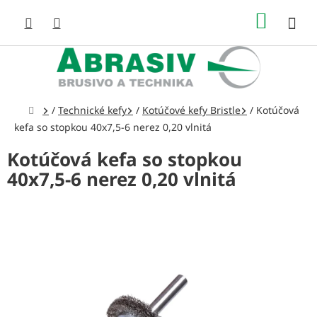
Prejsť
NÁKUP
na
obsah
KOŠÍK
Domov
/
Technické kefy
/
Kotúčové kefy Bristle
/
Kotúčová
kefa so stopkou 40x7,5-6 nerez 0,20 vlnitá
Kotúčová kefa so stopkou
40x7,5-6 nerez 0,20 vlnitá