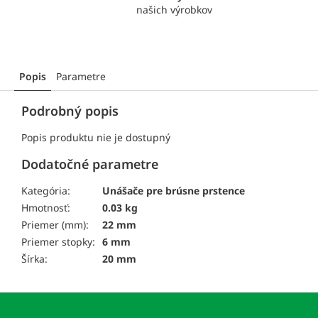
našich výrobkov
Popis
Parametre
Podrobný popis
Popis produktu nie je dostupný
Dodatočné parametre
Kategória:
Unášače pre brúsne prstence
Hmotnosť:
0.03 kg
Priemer (mm):
22 mm
Priemer stopky:
6 mm
Šírka:
20 mm
Z
á