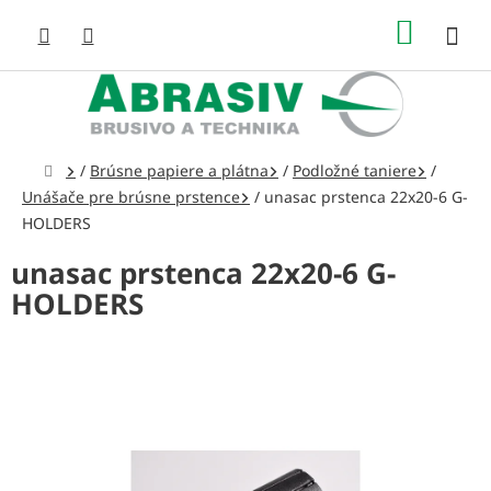
Prejsť
NÁKUP
na
obsah
KOŠÍK
Domov
/
Brúsne papiere a plátna
/
Podložné taniere
/
Unášače pre brúsne prstence
/
unasac prstenca 22x20-6 G-
HOLDERS
unasac prstenca 22x20-6 G-
HOLDERS