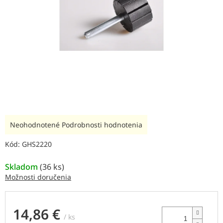
Priemerné
Neohodnotené
Podrobnosti hodnotenia
hodnotenie
produktu
Kód:
GHS2220
je
0,0
Skladom
(
36 ks
)
z
Možnosti doručenia
5
hviezdičiek.
14,86 €
/ ks