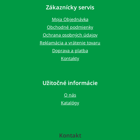
p
Zákaznícky servis
ä
t
Moja Objednávka
i
Obchodné podmienky
e
Ochrana osobných údajov
Reklamácia a vrátenie tovaru
Doprava a platba
Kontakty
Užitočné informácie
O nás
Katalógy
Kontakt