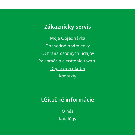
o
d
v
a
Z
a
c
á
n
i
i
p
e
Zákaznícky servis
e
ä
p
r
t
Moja Objednávka
v
i
Obchodné podmienky
k
e
Ochrana osobných údajov
y
v
Reklamácia a vrátenie tovaru
ý
Doprava a platba
p
Kontakty
i
s
u
Užitočné informácie
O nás
Katalógy