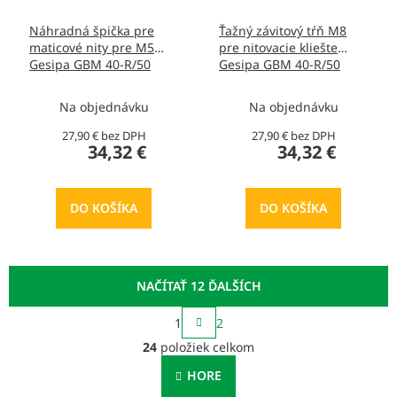
Náhradná špička pre
Ťažný závitový tŕň M8
maticové nity pre M5
pre nitovacie kliešte
Gesipa GBM 40-R/50
Gesipa GBM 40-R/50
1622546
1622543
Na objednávku
Na objednávku
27,90 € bez DPH
27,90 € bez DPH
34,32 €
34,32 €
DO KOŠÍKA
DO KOŠÍKA
NAČÍTAŤ 12 ĎALŠÍCH
S
1
2
t
O
r
24
položiek celkom
v
á
l
n
HORE
á
k