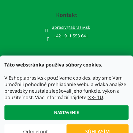
Kontakt
abrasiv
@
abrasiv.sk
+421 911 553 641
Táto webstránka používa súbory cookies.
Prijímame online platby
V Eshop.abrasiv.sk používame cookies, aby sme Vám
umožnili pohodlné prehliadanie webu a vďaka analýze
prevádzky neustále zlepšovali jeho funkcie, výkon a
použiteľnosť. Viac informácií nájdete
>>> TU
.
Vytvoril Shoptet
NASTAVENIE
Copyright 2026
Eshop.abrasiv.sk
. Všetky práva vyhradené.
Odmietnuť
SÚHLASÍM
Upraviť nastavenie cookies