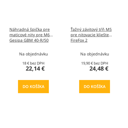
Náhradná špička pre
Ťažný závitový tŕň M5
maticové nity pre M6
pre nitovacie kliešte
Gesipa GBM 40-R/50
FireFox 2
1622547
Na objednávku
Na objednávku
18 € bez DPH
19,90 € bez DPH
22,14 €
24,48 €
DO KOŠÍKA
DO KOŠÍKA