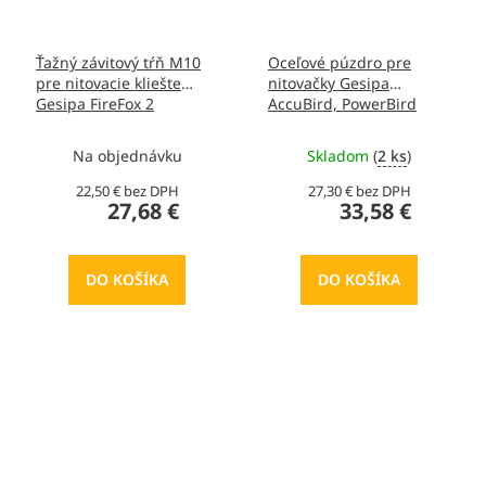
Ťažný závitový tŕň M10
Oceľové púzdro pre
pre nitovacie kliešte
nitovačky Gesipa
Gesipa FireFox 2
AccuBird, PowerBird
Na objednávku
Skladom
(
2 ks
)
22,50 € bez DPH
27,30 € bez DPH
27,68 €
33,58 €
DO KOŠÍKA
DO KOŠÍKA