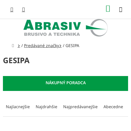
Prejsť
NÁKUP
na
obsah
KOŠÍK
Domov
/
Predávané značky
/
GESIPA
GESIPA
R
a
Najlacnejšie
Najdrahšie
Najpredávanejšie
Abecedne
d
e
n
V