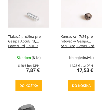
i
ý
e
p
p
i
r
s
o
p
d
r
u
o
Tlaková pružina pre
Koncovka 17/24 pre
k
d
Gesipa AccuBird,
nitovačky Gesipa
t
u
PowerBird, Taurus
AccuBird, PowerBird,
o
k
Taurus
v
t
Skladom
(
8 ks
)
Na objednávku
o
v
6,40 € bez DPH
14,25 € bez DPH
7,87 €
17,53 €
DO KOŠÍKA
DO KOŠÍKA