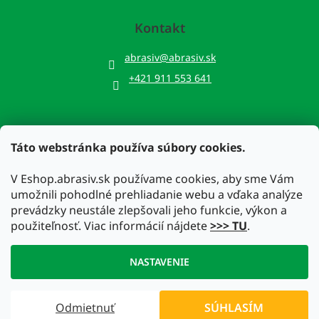
Kontakt
abrasiv
@
abrasiv.sk
+421 911 553 641
Táto webstránka používa súbory cookies.
Prijímame online platby
V Eshop.abrasiv.sk používame cookies, aby sme Vám
umožnili pohodlné prehliadanie webu a vďaka analýze
prevádzky neustále zlepšovali jeho funkcie, výkon a
použiteľnosť. Viac informácií nájdete
>>> TU
.
Vytvoril Shoptet
NASTAVENIE
Copyright 2026
Eshop.abrasiv.sk
. Všetky práva vyhradené.
Odmietnuť
SÚHLASÍM
Upraviť nastavenie cookies