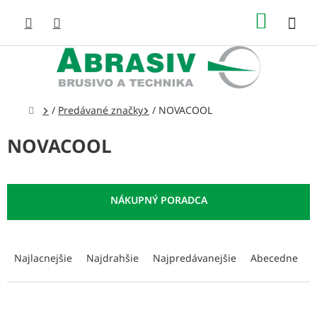
Prejsť
NÁKUP
na
obsah
KOŠÍK
Domov
/
Predávané značky
/
NOVACOOL
NOVACOOL
R
a
Najlacnejšie
Najdrahšie
Najpredávanejšie
Abecedne
d
e
n
V