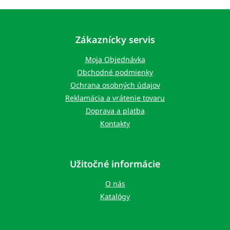
v
l
Z
á
á
d
p
Zákaznícky servis
a
ä
c
t
Moja Objednávka
i
i
e
Obchodné podmienky
e
p
Ochrana osobných údajov
r
Reklamácia a vrátenie tovaru
v
k
Doprava a platba
y
Kontakty
v
ý
p
i
Užitočné informácie
s
u
O nás
Katalógy