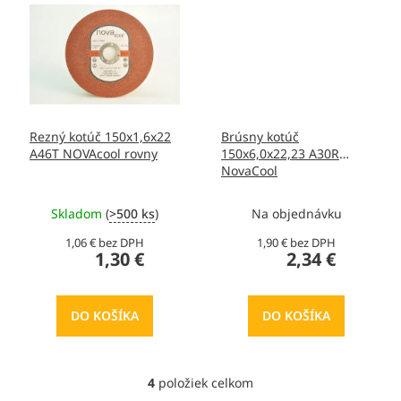
Rezný kotúč 150x1,6x22
Brúsny kotúč
A46T NOVAcool rovny
150x6,0x22,23 A30R
NovaCool
Skladom
(
>500 ks
)
Na objednávku
1,06 € bez DPH
1,90 € bez DPH
1,30 €
2,34 €
DO KOŠÍKA
DO KOŠÍKA
4
položiek celkom
O