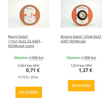
i
ý
e
p
p
i
r
s
o
p
d
r
u
o
Rezný kotúč
Brúsny kotúč 125x6,0x22
k
d
115x1,0x22,23 A46T
A30T NOVAcool
t
u
NOVAcool rovný
o
k
v
t
Skladom
(
>500 ks
)
Skladom
(
>500 ks
)
o
v
0,58 € bez DPH
1,03 € bez DPH
0,71 €
1,27 €
Jednotková
17,75 € / 25 ks
cena:
DO KOŠÍKA
DO KOŠÍKA