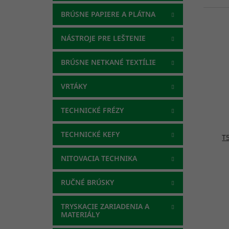
e
BRÚSNE PAPIERE A PLÁTNA
n
V
i
ý
NÁSTROJE PRE LEŠTENIE
e
p
p
i
BRÚSNE NETKANÉ TEXTÍLIE
r
s
o
p
VRTÁKY
d
r
u
o
TECHNICKÉ FRÉZY
k
d
t
u
o
k
TECHNICKÉ KEFY
T
v
t
o
NITOVACIA TECHNIKA
v
RUČNÉ BRÚSKY
TRYSKACIE ZARIADENIA A
MATERIÁLY