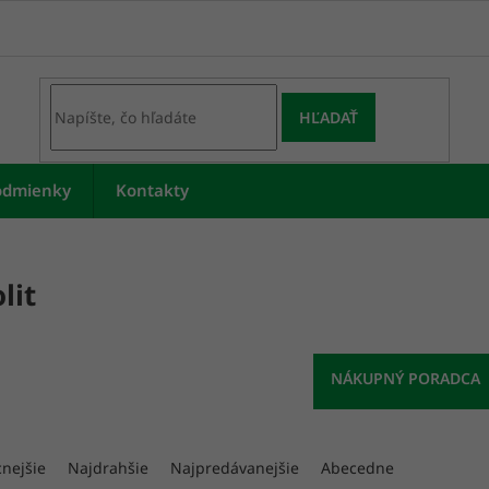
HĽADAŤ
odmienky
Kontakty
lit
cnejšie
Najdrahšie
Najpredávanejšie
Abecedne