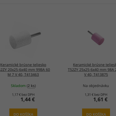
Keramické brúsne teliesko
Keramické brúsne telies
52ZY 20x25-6x40 mm 99BA 60
T52ZY 25x25-6x40 mm 98A 
M 7 V 40, T413463
V 40, T413875
Skladom
(
2 ks
)
Na objednávku
1,17 € bez DPH
1,31 € bez DPH
1,44 €
1,61 €
DO KOŠÍKA
DO KOŠÍKA