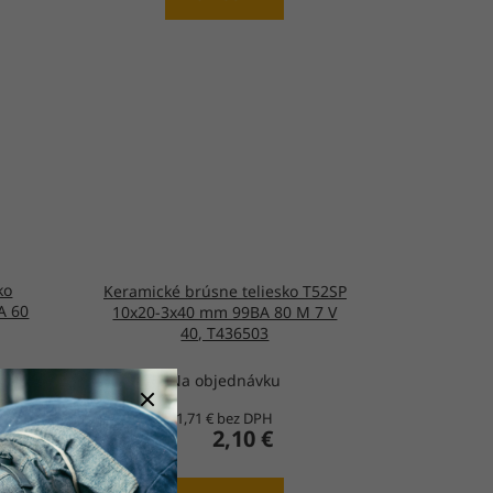
ko
Keramické brúsne teliesko T52SP
A 60
10x20-3x40 mm 99BA 80 M 7 V
40, T436503
Na objednávku
1,71 € bez DPH
2,10 €