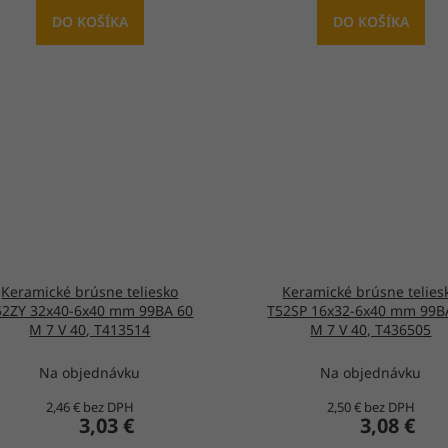
DO KOŠÍKA
DO KOŠÍKA
Keramické brúsne teliesko
Keramické brúsne telies
52ZY 32x40-6x40 mm 99BA 60
T52SP 16x32-6x40 mm 99B
M 7 V 40, T413514
M 7 V 40, T436505
Na objednávku
Na objednávku
2,46 € bez DPH
2,50 € bez DPH
3,03 €
3,08 €