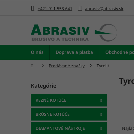
Prejsť
na
+421 911 553 641
abrasiv@abrasiv.sk
obsah
O nás
Doprava a platba
Obchodné p
Domov
Predávané značky
Tyrolit
B
Tyro
o
Kategórie
Preskočiť
č
kategórie
n
ý
REZNÉ KOTÚČE
p
a
BRÚSNE KOTÚČE
n
R
e
a
DIAMANTOVÉ NÁSTROJE
Najla
l
d