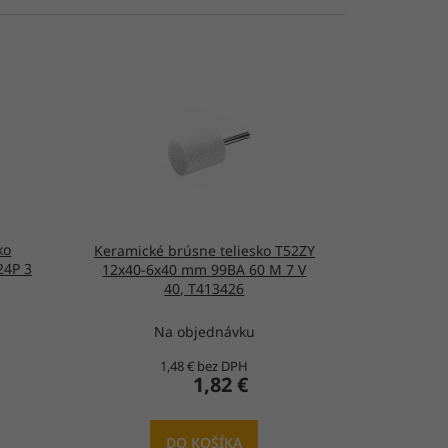
ko
Keramické brúsne teliesko T52ZY
24P 3
12x40-6x40 mm 99BA 60 M 7 V
40, T413426
Na objednávku
1,48 € bez DPH
1,82 €
DO KOŠÍKA