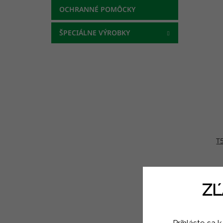
OCHRANNÉ POMÔCKY
ŠPECIÁLNE VÝROBKY
T
ZĽ
Prihláste sa