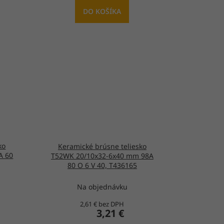
DO KOŠÍKA
ko
Keramické brúsne teliesko
A 60
T52WK 20/10x32-6x40 mm 98A
80 O 6 V 40, T436165
Na objednávku
2,61 € bez DPH
3,21 €