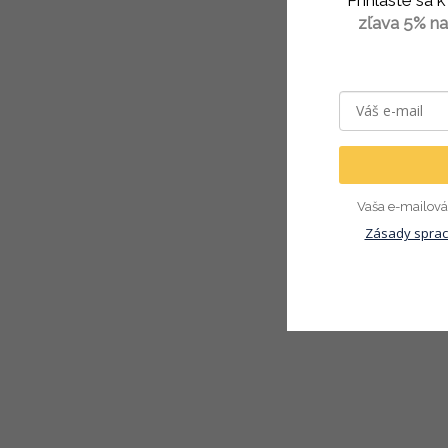
zľava 5% na
Vaša e-mailová 
Zásady sprac
T