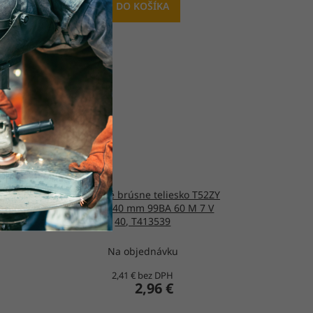
DO KOŠÍKA
ko
Keramické brúsne teliesko T52ZY
A 60
50x16-6x40 mm 99BA 60 M 7 V
40, T413539
Na objednávku
2,41 € bez DPH
2,96 €