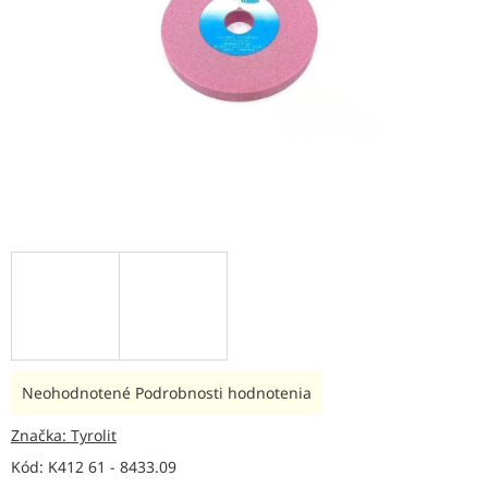
Priemerné
Neohodnotené
Podrobnosti hodnotenia
hodnotenie
produktu
Značka:
Tyrolit
je
Kód:
K412 61 - 8433.09
0,0