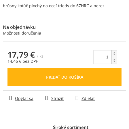
z
brúsny kotúč plochý
na oceľ triedy do 67HRC a nerez
5
hviezdičiek.
Na objednávku
Možnosti doručenia
17,79 €
/ ks
14,46 € bez DPH
Jednotková
cena:
PRIDAŤ DO KOŠÍKA
Opýtať sa
Strážiť
Zdieľať
Široký sortiment