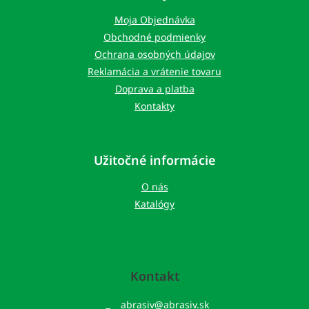
ä
t
Moja Objednávka
i
Obchodné podmienky
e
Ochrana osobných údajov
Reklamácia a vrátenie tovaru
Doprava a platba
Kontakty
Užitočné informácie
O nás
Katalógy
Kontakt
abrasiv
@
abrasiv.sk