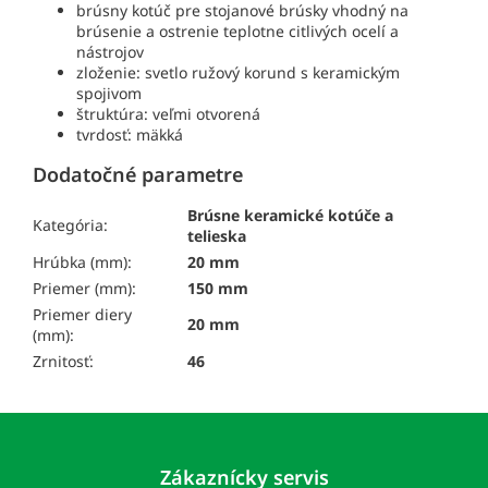
brúsny kotúč pre stojanové brúsky vhodný na
brúsenie a ostrenie teplotne citlivých ocelí a
nástrojov
zloženie: svetlo ružový korund s keramickým
spojivom
štruktúra: veľmi otvorená
tvrdosť: mäkká
Dodatočné parametre
Brúsne keramické kotúče a
Kategória:
telieska
Hrúbka (mm):
20 mm
Priemer (mm):
150 mm
Priemer diery
20 mm
(mm):
Zrnitosť:
46
Z
á
p
Zákaznícky servis