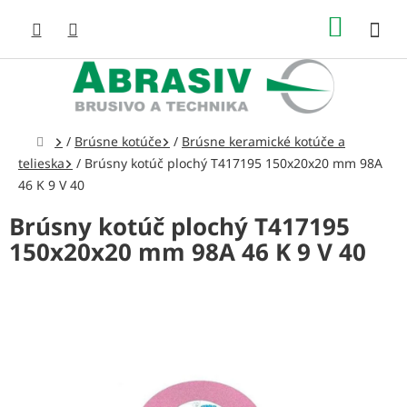
Prejsť
NÁKUP
na
obsah
KOŠÍK
Domov
/
Brúsne kotúče
/
Brúsne keramické kotúče a
telieska
/
Brúsny kotúč plochý T417195 150x20x20 mm 98A
46 K 9 V 40
Brúsny kotúč plochý T417195
150x20x20 mm 98A 46 K 9 V 40