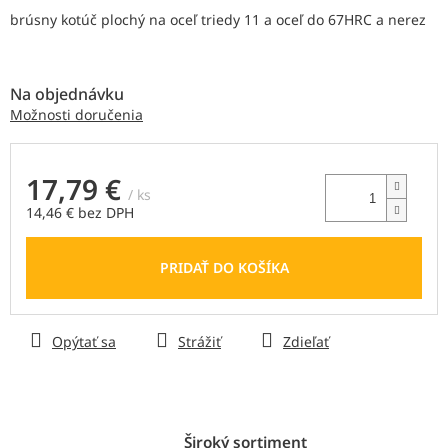
z
brúsny kotúč plochý
na oceľ triedy 11 a oceľ do 67HRC a nerez
5
hviezdičiek.
Na objednávku
Možnosti doručenia
17,79 €
/ ks
14,46 € bez DPH
Jednotková
cena:
PRIDAŤ DO KOŠÍKA
Opýtať sa
Strážiť
Zdieľať
Široký sortiment