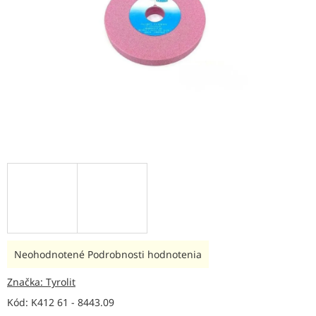
Priemerné
Neohodnotené
Podrobnosti hodnotenia
hodnotenie
produktu
Značka:
Tyrolit
je
Kód:
K412 61 - 8443.09
0,0