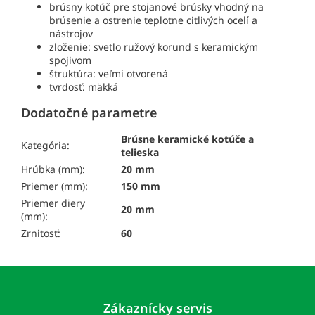
brúsny kotúč pre stojanové brúsky vhodný na
brúsenie a ostrenie teplotne citlivých ocelí a
nástrojov
zloženie: svetlo ružový korund s keramickým
spojivom
štruktúra: veľmi otvorená
tvrdosť: mäkká
Dodatočné parametre
Brúsne keramické kotúče a
Kategória:
telieska
Hrúbka (mm):
20 mm
Priemer (mm):
150 mm
Priemer diery
20 mm
(mm):
Zrnitosť:
60
Z
á
p
Zákaznícky servis