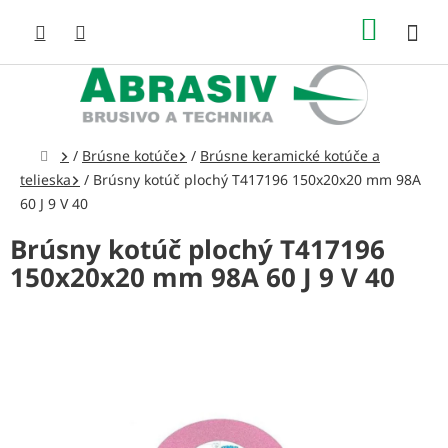
Prejsť
NÁKUP
na
obsah
KOŠÍK
Domov
/
Brúsne kotúče
/
Brúsne keramické kotúče a
telieska
/
Brúsny kotúč plochý T417196 150x20x20 mm 98A
60 J 9 V 40
Brúsny kotúč plochý T417196
150x20x20 mm 98A 60 J 9 V 40