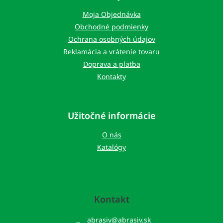
ä
t
Moja Objednávka
i
Obchodné podmienky
e
Ochrana osobných údajov
Reklamácia a vrátenie tovaru
Doprava a platba
Kontakty
Užitočné informácie
O nás
Katalógy
Kontakt
abrasiv
@
abrasiv.sk