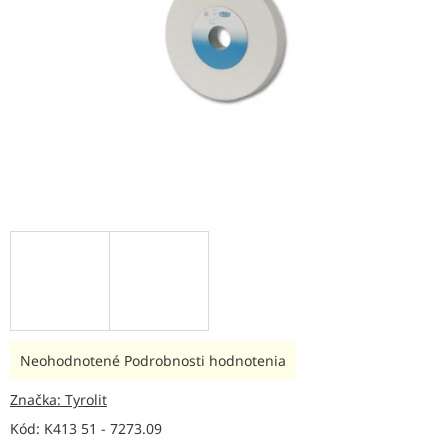
Priemerné
Neohodnotené
Podrobnosti hodnotenia
hodnotenie
produktu
Značka:
Tyrolit
je
Kód:
K413 51 - 7273.09
0,0