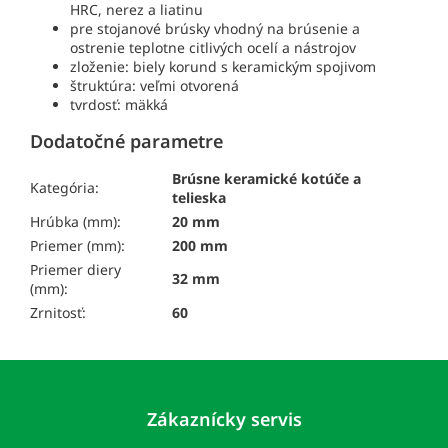
HRC, nerez a liatinu
pre stojanové brúsky vhodný na brúsenie a
ostrenie teplotne citlivých ocelí a nástrojov
zloženie: biely korund s keramickým spojivom
štruktúra: veľmi otvorená
tvrdosť: mäkká
Dodatočné parametre
Brúsne keramické kotúče a
Kategória:
telieska
Hrúbka (mm):
20 mm
Priemer (mm):
200 mm
Priemer diery
32 mm
(mm):
Zrnitosť:
60
Z
á
p
Zákaznícky servis
ä