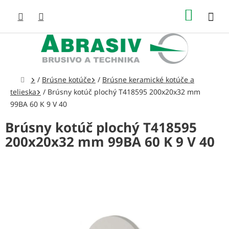
Prejsť
NÁKUP
na
obsah
KOŠÍK
Domov
/
Brúsne kotúče
/
Brúsne keramické kotúče a
telieska
/
Brúsny kotúč plochý T418595 200x20x32 mm
99BA 60 K 9 V 40
Brúsny kotúč plochý T418595
200x20x32 mm 99BA 60 K 9 V 40