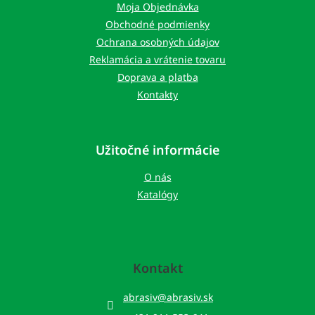
t
Moja Objednávka
i
Obchodné podmienky
e
Ochrana osobných údajov
Reklamácia a vrátenie tovaru
Doprava a platba
Kontakty
Užitočné informácie
O nás
Katalógy
Kontakt
abrasiv
@
abrasiv.sk