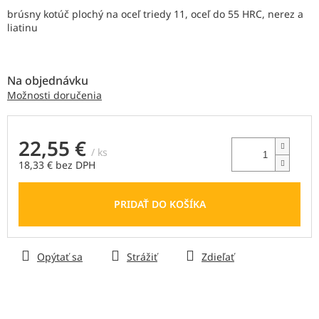
z
brúsny kotúč plochý
na oceľ triedy 11, oceľ do 55 HRC, nerez a
5
liatinu
hviezdičiek.
Na objednávku
Možnosti doručenia
22,55 €
/ ks
18,33 € bez DPH
Jednotková
cena:
PRIDAŤ DO KOŠÍKA
Opýtať sa
Strážiť
Zdieľať