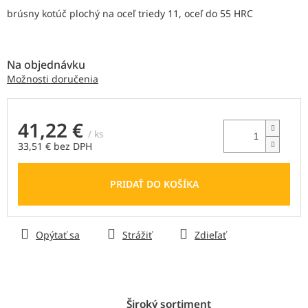
z
brúsny kotúč plochý
na oceľ triedy 11, oceľ do 55 HRC
5
hviezdičiek.
Na objednávku
Možnosti doručenia
41,22 €
/ ks
33,51 € bez DPH
Jednotková
cena:
PRIDAŤ DO KOŠÍKA
Opýtať sa
Strážiť
Zdieľať
Široký sortiment