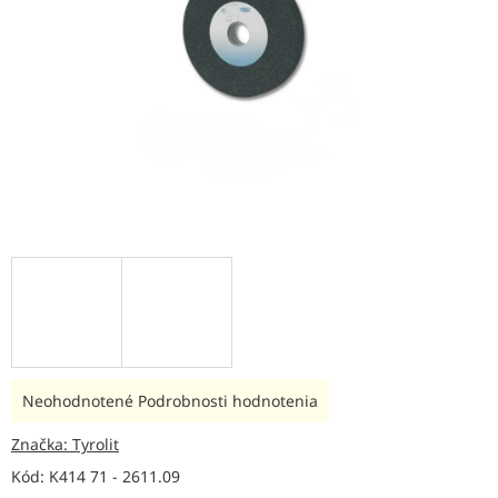
Priemerné
Neohodnotené
Podrobnosti hodnotenia
hodnotenie
produktu
Značka:
Tyrolit
je
Kód:
K414 71 - 2611.09
0,0