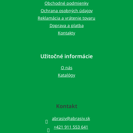
i
Obchodné podmienky
e
Ochrana osobných údajov
Reklamácia a vrátenie tovaru
Doprava a platba
Kontakty
Užitočné informácie
O nás
Katalógy
Kontakt
abrasiv
@
abrasiv.sk
+421 911 553 641