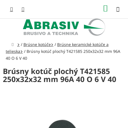
Prejsť
NÁKUP
na
obsah
KOŠÍK
Domov
/
Brúsne kotúče
/
Brúsne keramické kotúče a
telieska
/
Brúsny kotúč plochý T421585 250x32x32 mm 96A
40 O 6 V 40
Brúsny kotúč plochý T421585
250x32x32 mm 96A 40 O 6 V 40