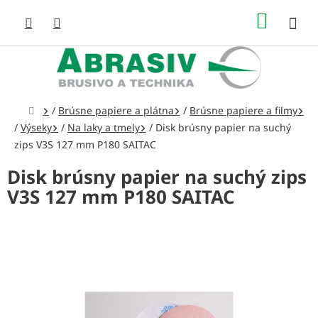
Prejsť
NÁKUP
na
obsah
KOŠÍK
Domov
/
Brúsne papiere a plátna
/
Brúsne papiere a filmy
/
Výseky
/
Na laky a tmely
/
Disk brúsny papier na suchý
zips V3S 127 mm P180 SAITAC
Disk brúsny papier na suchý zips
V3S 127 mm P180 SAITAC