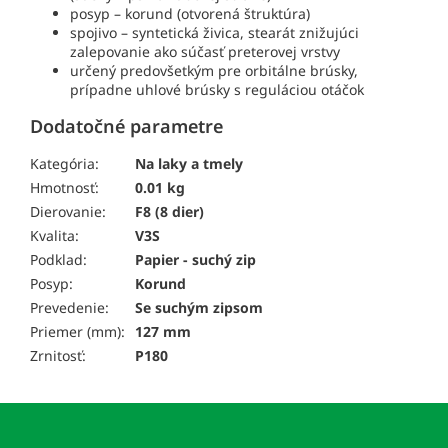
posyp – korund (otvorená štruktúra)
spojivo – syntetická živica, stearát znižujúci
zalepovanie ako súčasť preterovej vrstvy
určený predovšetkým pre orbitálne brúsky,
prípadne uhlové brúsky s reguláciou otáčok
Dodatočné parametre
Kategória:
Na laky a tmely
Hmotnosť:
0.01 kg
Dierovanie:
F8 (8 dier)
Kvalita:
V3S
Podklad:
Papier - suchý zip
Posyp:
Korund
Prevedenie:
Se suchým zipsom
Priemer (mm):
127 mm
Zrnitosť:
P180
Z
á