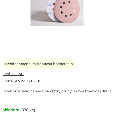
Priemerné
Neohodnotené
Podrobnosti hodnotenia
hodnotenie
produktu
Značka:
SAIT
je
Kód:
DSCV3S127180F8
0,0
z
výsek brúsneho papiera na všetky druhy lakov a tmelov aj drevo
5
hviezdičiek.
Skladom
(
378 ks
)