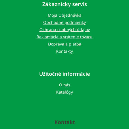
p
Zákaznícky servis
ä
t
Moja Objednávka
i
Obchodné podmienky
e
Ochrana osobných údajov
Reklamácia a vrátenie tovaru
Doprava a platba
Kontakty
Užitočné informácie
O nás
Katalógy
Kontakt