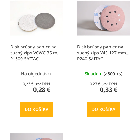
ý
o
p
d
i
u
s
k
p
t
r
o
o
v
Disk brúsny papier na
Disk brúsny papier na
d
suchý zips VCWC 35 mm
suchý zips V4S 127 mm
u
P1500 SAITAC
P240 SAITAC
k
t
Na objednávku
Skladom
(
>500 ks
)
o
v
0,23 € bez DPH
0,27 € bez DPH
0,28 €
0,33 €
DO KOŠÍKA
DO KOŠÍKA