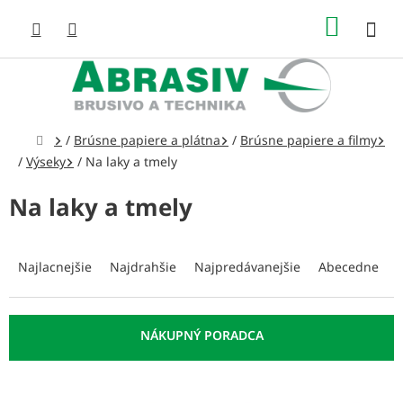
Prejsť
NÁKUP
na
obsah
KOŠÍK
Domov
/
Brúsne papiere a plátna
/
Brúsne papiere a filmy
/
Výseky
/
Na laky a tmely
Na laky a tmely
R
a
Najlacnejšie
Najdrahšie
Najpredávanejšie
Abecedne
d
e
n
i
e
p
V
r