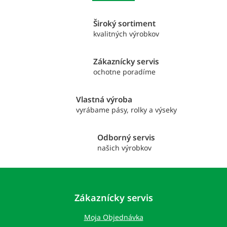
o
d
v
a
a
Široký sortiment
c
n
i
kvalitných výrobkov
i
e
e
p
Zákaznícky servis
r
ochotne poradíme
v
k
y
Vlastná výroba
v
vyrábame pásy, rolky a výseky
ý
p
i
Odborný servis
s
našich výrobkov
u
Z
á
p
Zákaznícky servis
ä
t
Moja Objednávka