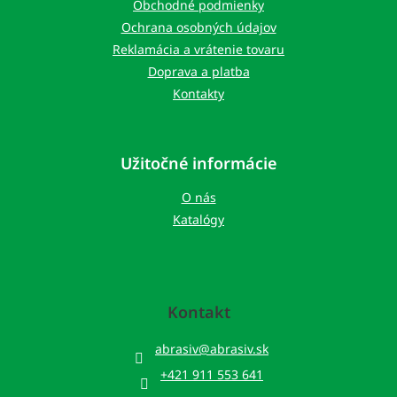
i
Obchodné podmienky
e
Ochrana osobných údajov
Reklamácia a vrátenie tovaru
Doprava a platba
Kontakty
Užitočné informácie
O nás
Katalógy
Kontakt
abrasiv
@
abrasiv.sk
+421 911 553 641