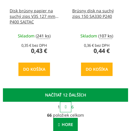
Disk brúsny papier na
Brúsny disk na suchý
suchý zips V3S 127 mm
zips 150 SA330 P240
P400 SAITAC
Skladom
(
241 ks
)
Skladom
(
107 ks
)
0,35 € bez DPH
0,36 € bez DPH
0,43 €
0,44 €
DO KOŠÍKA
DO KOŠÍKA
NAČÍTAŤ 12 ĎALŠÍCH
S
1
6
t
O
r
66
položiek celkom
v
á
l
n
HORE
á
k