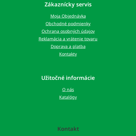
p
Zákaznícky servis
ä
t
Moja Objednávka
i
Obchodné podmienky
e
Ochrana osobných údajov
Reklamácia a vrátenie tovaru
Doprava a platba
Kontakty
Užitočné informácie
O nás
Katalógy
Kontakt