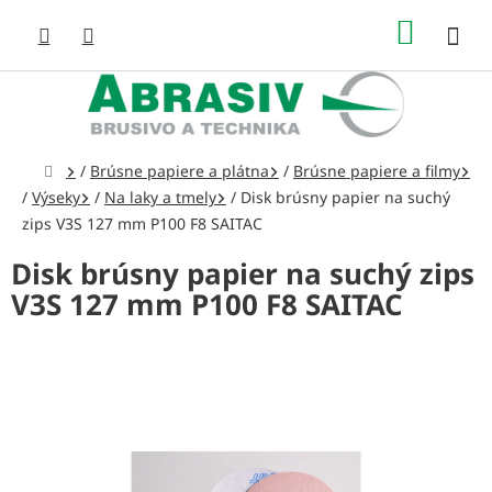
Prejsť
NÁKUP
na
obsah
KOŠÍK
Domov
/
Brúsne papiere a plátna
/
Brúsne papiere a filmy
/
Výseky
/
Na laky a tmely
/
Disk brúsny papier na suchý
zips V3S 127 mm P100 F8 SAITAC
Disk brúsny papier na suchý zips
V3S 127 mm P100 F8 SAITAC