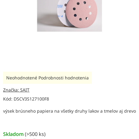
Priemerné
Neohodnotené
Podrobnosti hodnotenia
hodnotenie
produktu
Značka:
SAIT
je
Kód:
DSCV3S127100F8
0,0
z
výsek brúsneho papiera na všetky druhy lakov a tmelov aj drevo
5
hviezdičiek.
Skladom
(
>500 ks
)