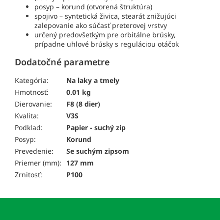
posyp – korund (otvorená štruktúra)
spojivo – syntetická živica, stearát znižujúci
zalepovanie ako súčasť preterovej vrstvy
určený predovšetkým pre orbitálne brúsky,
prípadne uhlové brúsky s reguláciou otáčok
Dodatočné parametre
Kategória:
Na laky a tmely
Hmotnosť:
0.01 kg
Dierovanie:
F8 (8 dier)
Kvalita:
V3S
Podklad:
Papier - suchý zip
Posyp:
Korund
Prevedenie:
Se suchým zipsom
Priemer (mm):
127 mm
Zrnitosť:
P100
Z
á