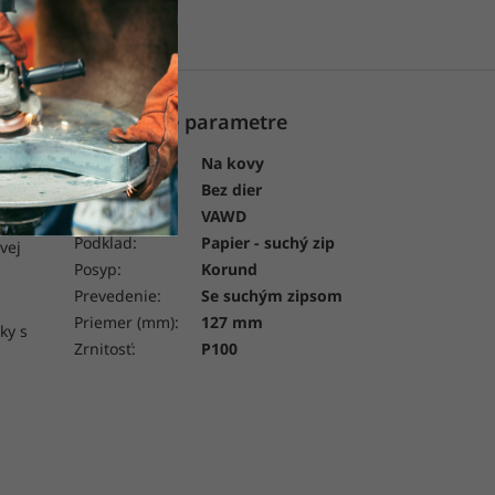
Dodatočné parametre
o papiera
Kategória:
Na kovy
Dierovanie:
Bez dier
Kvalita:
VAWD
Podklad:
Papier - suchý zip
vej
Posyp:
Korund
Prevedenie:
Se suchým zipsom
Priemer (mm):
127 mm
ky s
Zrnitosť:
P100