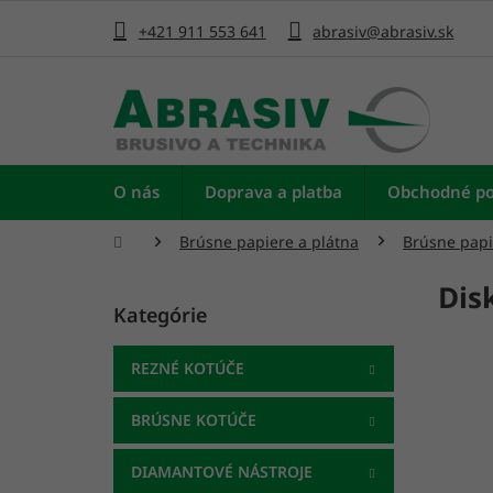
Prejsť
na
+421 911 553 641
abrasiv@abrasiv.sk
obsah
O nás
Doprava a platba
Obchodné p
Domov
Brúsne papiere a plátna
Brúsne papi
B
Dis
o
Kategórie
Preskočiť
č
kategórie
n
ý
REZNÉ KOTÚČE
p
a
BRÚSNE KOTÚČE
n
e
DIAMANTOVÉ NÁSTROJE
l