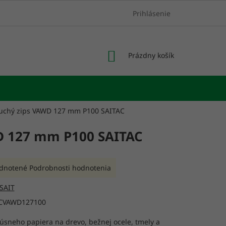
Prihlásenie
NÁKUPNÝ
Prázdny košík
KOŠÍK
suchý zips VAWD 127 mm P100 SAITAC
WD 127 mm P100 SAITAC
rné
dnotené
Podrobnosti hodnotenia
enie
tu
SAIT
CVAWD127100
úsneho papiera na drevo, bežnej ocele, tmely a