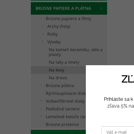
BRÚSNE PAPIERE A PLÁTNA
Brúsne papiere a filmy
Archy (listy)
Rolky
Výseky
Na kameň keramiku, sklo a
plasty
Na laky a tmely
Na kovy
ZĽ
Na drevo
Brúsne plátna
Rýchloupínacie disky
Prihláste sa
Vulkanfíbrové disky
zľava 5% na
Podložné taniere
Lamelové kotúče radiálne
Brúsne prstence