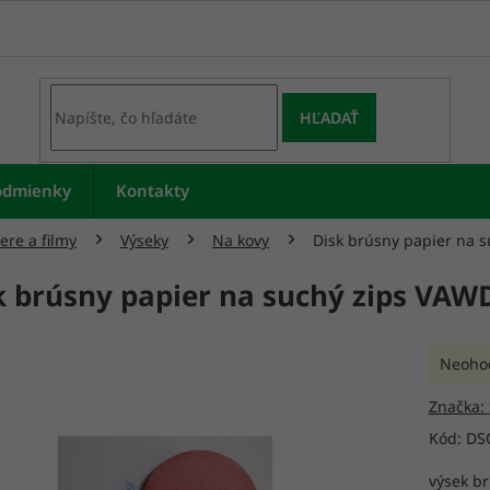
HĽADAŤ
odmienky
Kontakty
ere a filmy
Výseky
Na kovy
Disk brúsny papier na 
k brúsny papier na suchý zips VA
Prieme
Neoho
hodnot
produk
Značka:
je
Kód:
DS
0,0
z
výsek br
5