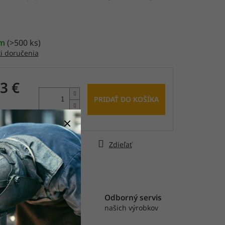
čiek.
om
(
>500 ks
)
i doručenia
3 €
PRIDAŤ DO KOŠÍKA
€ bez DPH
tková
ýtať sa
Strážiť
Zdieľať
astná výroba
Odborný servis
rábame pásy, rolky
našich výrobkov
výseky