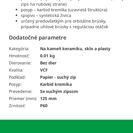
zips na rubovej strane)
posyp – karbid kremíka (uzavretá štruktúra)
spojivo – syntetická živica
určený predovšetkým pre orbitálne brúsky,
prípadne uhlové brúsky s reguláciou otáčok
Dodatočné parametre
Kategória:
Na kameň keramiku, sklo a plasty
Hmotnosť:
0.01 kg
Dierovanie:
Bez dier
Kvalita:
VCF
Podklad:
Papier - suchý zip
Posyp:
Karbid kremíka
Prevedenie:
Se suchým zipsom
Priemer (mm):
125 mm
Zrnitosť:
P60
Z
á