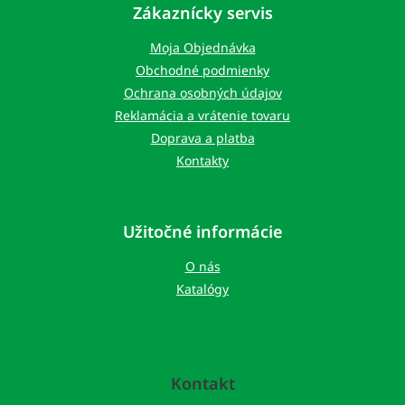
p
Zákaznícky servis
ä
t
Moja Objednávka
i
Obchodné podmienky
e
Ochrana osobných údajov
Reklamácia a vrátenie tovaru
Doprava a platba
Kontakty
Užitočné informácie
O nás
Katalógy
Kontakt