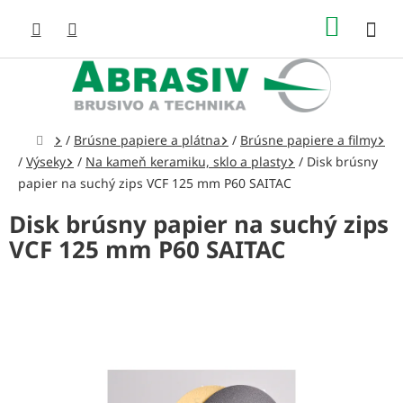
Prejsť
NÁKUP
na
obsah
KOŠÍK
Domov
/
Brúsne papiere a plátna
/
Brúsne papiere a filmy
/
Výseky
/
Na kameň keramiku, sklo a plasty
/
Disk brúsny
papier na suchý zips VCF 125 mm P60 SAITAC
Disk brúsny papier na suchý zips
VCF 125 mm P60 SAITAC