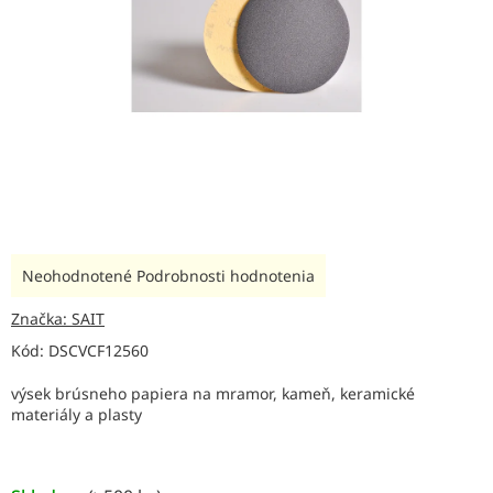
Priemerné
Neohodnotené
Podrobnosti hodnotenia
hodnotenie
produktu
Značka:
SAIT
je
Kód:
DSCVCF12560
0,0
z
výsek brúsneho papiera na mramor, kameň, keramické
5
materiály a plasty
hviezdičiek.