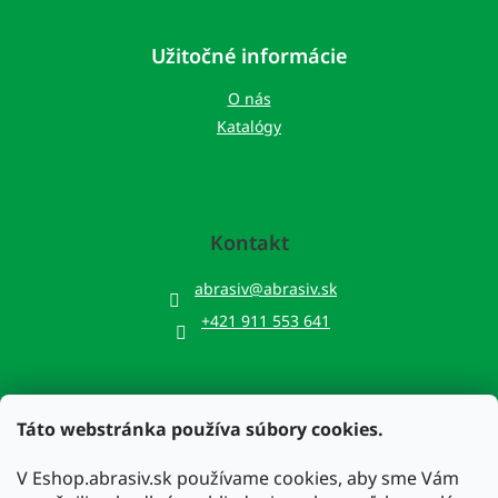
Užitočné informácie
O nás
Katalógy
Kontakt
abrasiv
@
abrasiv.sk
+421 911 553 641
Táto webstránka používa súbory cookies.
Prijímame online platby
V Eshop.abrasiv.sk používame cookies, aby sme Vám