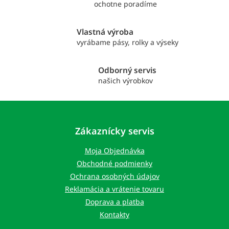
ochotne poradíme
e
p
r
Vlastná výroba
v
vyrábame pásy, rolky a výseky
k
y
v
Odborný servis
ý
našich výrobkov
p
i
Z
s
á
u
p
Zákaznícky servis
ä
t
Moja Objednávka
i
Obchodné podmienky
e
Ochrana osobných údajov
Reklamácia a vrátenie tovaru
Doprava a platba
Kontakty