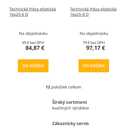
Technická fréza eliptická
Technická fréza eliptická
16x25-6 D
16x25-8 D
Na objednávku
Na objednávku
69 € bez DPH
79 € bez DPH
84,87 €
97,17 €
DO KOŠÍKA
DO KOŠÍKA
12
položiek celkom
O
v
l
Široký sortiment
á
kvalitných výrobkov
d
a
c
Zákaznícky servis
i