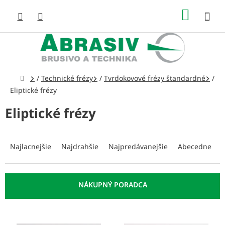
Prejsť
NÁKUP
na
obsah
KOŠÍK
Domov
/
Technické frézy
/
Tvrdokovové frézy štandardné
/
Eliptické frézy
Eliptické frézy
R
a
Najlacnejšie
Najdrahšie
Najpredávanejšie
Abecedne
d
e
n
i
e
p
V
r
ý