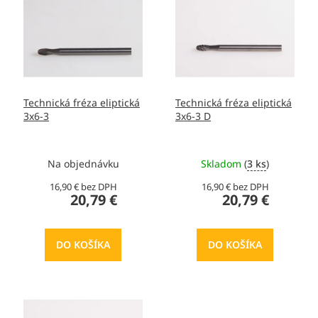
o
p
d
i
u
s
k
p
t
r
o
o
v
Technická fréza eliptická
Technická fréza eliptická
d
3x6-3
3x6-3 D
u
k
t
Na objednávku
Skladom
(
3 ks
)
o
v
16,90 € bez DPH
16,90 € bez DPH
20,79 €
20,79 €
DO KOŠÍKA
DO KOŠÍKA