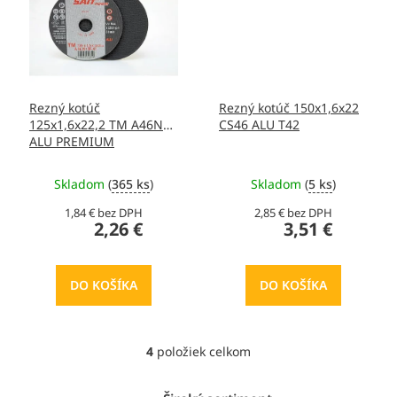
Rezný kotúč
Rezný kotúč 150x1,6x22
125x1,6x22,2 TM A46N
CS46 ALU T42
ALU PREMIUM
Skladom
(
365 ks
)
Skladom
(
5 ks
)
1,84 € bez DPH
2,85 € bez DPH
2,26 €
3,51 €
DO KOŠÍKA
DO KOŠÍKA
4
položiek celkom
O
v
l