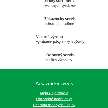
Široký sortiment
á
kvalitných výrobkov
d
a
c
Zákaznícky servis
i
ochotne poradíme
e
p
r
Vlastná výroba
v
vyrábame pásy, rolky a výseky
k
y
v
Odborný servis
ý
našich výrobkov
p
i
Z
s
á
u
p
Zákaznícky servis
ä
t
Moja Objednávka
i
Obchodné podmienky
e
Ochrana osobných údajov