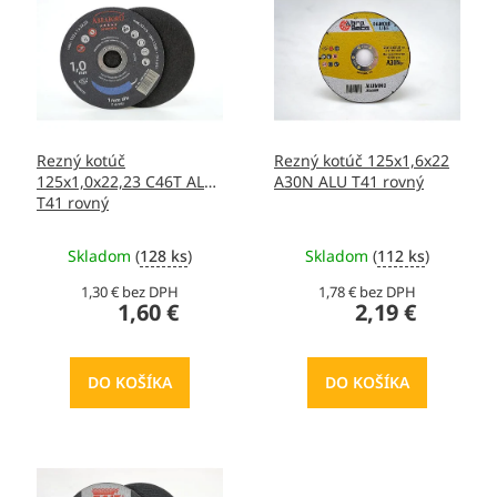
o
p
d
i
u
s
k
p
t
r
o
o
v
Rezný kotúč
Rezný kotúč 125x1,6x22
d
125x1,0x22,23 C46T ALU
A30N ALU T41 rovný
u
T41 rovný
k
t
Skladom
(
128 ks
)
Skladom
(
112 ks
)
o
v
1,30 € bez DPH
1,78 € bez DPH
1,60 €
2,19 €
DO KOŠÍKA
DO KOŠÍKA