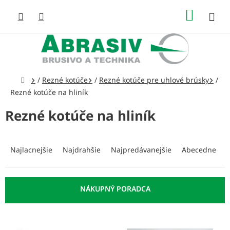
Prejsť
NÁKUP
na
obsah
KOŠÍK
Domov
/
Rezné kotúče
/
Rezné kotúče pre uhlové brúsky
/
Rezné kotúče na hliník
Rezné kotúče na hliník
R
a
Najlacnejšie
Najdrahšie
Najpredávanejšie
Abecedne
d
e
n
i
e
p
V
r
ý