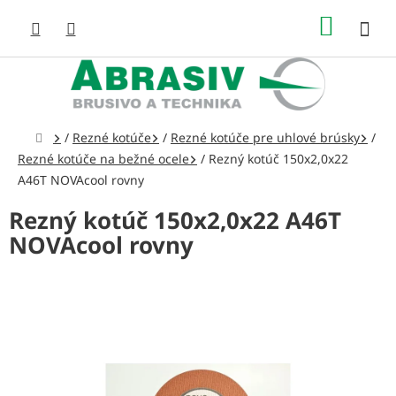
Prejsť
NÁKUP
na
obsah
KOŠÍK
Domov
/
Rezné kotúče
/
Rezné kotúče pre uhlové brúsky
/
Rezné kotúče na bežné ocele
/
Rezný kotúč 150x2,0x22
A46T NOVAcool rovny
Rezný kotúč 150x2,0x22 A46T
NOVAcool rovny