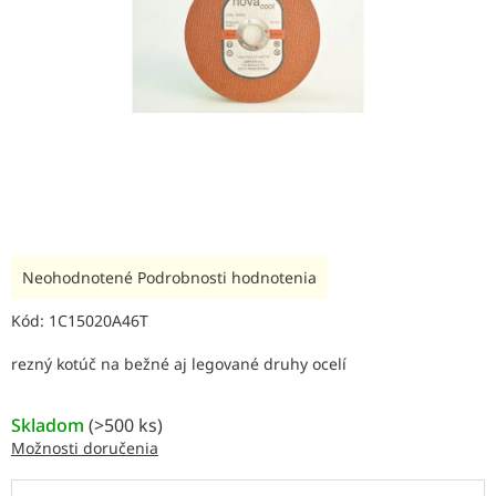
Priemerné
Neohodnotené
Podrobnosti hodnotenia
hodnotenie
produktu
Kód:
1C15020A46T
je
0,0
rezný kotúč na bežné aj legované druhy ocelí
z
5
Skladom
hviezdičiek.
(
>500 ks
)
Možnosti doručenia