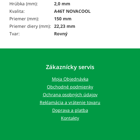
Hrúbka (mm):
2,0 mm
Kvalita:
A46T NOVACOOL
Priemer (mm):
150 mm
Priemer diery (mm):
22,23 mm
Tvar:
Rovný
Z
á
p
Zákaznícky servis
ä
t
Moja Objednávka
i
Obchodné podmienky
e
Ochrana osobných údajov
Reklamácia a vrátenie tovaru
Doprava a platba
Kontakty