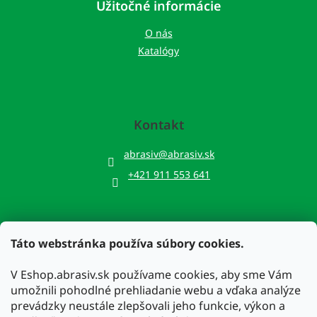
Užitočné informácie
O nás
Katalógy
Kontakt
abrasiv
@
abrasiv.sk
+421 911 553 641
Táto webstránka používa súbory cookies.
Prijímame online platby
V Eshop.abrasiv.sk používame cookies, aby sme Vám
umožnili pohodlné prehliadanie webu a vďaka analýze
prevádzky neustále zlepšovali jeho funkcie, výkon a