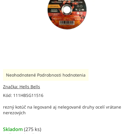
Priemerné
Neohodnotené
Podrobnosti hodnotenia
hodnotenie
produktu
Značka:
Hells Bells
je
Kód:
111HBSG11516
0,0
z
rezný kotúč na legované aj nelegované druhy ocelí vrátane
5
nerezových
hviezdičiek.
Skladom
(
275 ks
)