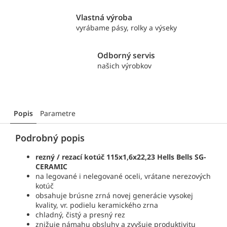
Vlastná výroba
vyrábame pásy, rolky a výseky
Odborný servis
našich výrobkov
Popis
Parametre
Podrobný popis
rezný / rezací kotúč 115x1,6x22,23 Hells Bells SG-
CERAMIC
na legované i nelegované oceli, vrátane nerezových
kotúč
obsahuje brúsne zrná novej generácie vysokej
kvality, vr. podielu keramického zrna
chladný, čistý a presný rez
znižuje námahu obsluhy a zvyšuje produktivitu