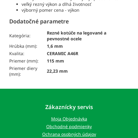
veľký rezný výkon a dlhá životnosť
výborný pomer cena - výkon
Dodatočné parametre
Rezné kotúče na legované a
Kategória:
pevnostné ocele
Hrúbka (mm):
1,6 mm
Kvalita:
CERAMIC A46R
Priemer (mm):
115 mm
Priemer diery
22,23 mm
(mm):
Z
á
p
Zákaznícky servis
ä
t
Moja Objednávka
i
Obchodné podmienky
e
Ochrana osobných údajov