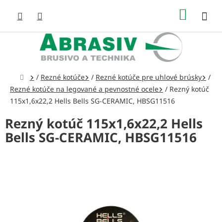
Prejsť
NÁKUP
na
obsah
KOŠÍK
Domov
/
Rezné kotúče
/
Rezné kotúče pre uhlové brúsky
/
Rezné kotúče na legované a pevnostné ocele
/
Rezný kotúč
115x1,6x22,2 Hells Bells SG-CERAMIC, HBSG11516
Rezný kotúč 115x1,6x22,2 Hells
Bells SG-CERAMIC, HBSG11516