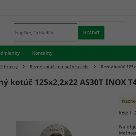
HĽADAŤ
odmienky
Kontakty
vé brúsky
Rezné kotúče na bežné ocele
Rezný kotúč 125
ný kotúč 125x2,2x22 AS30T INOX T
Prieme
Neoho
hodnot
produk
Kód:
11
je
0,0
Na obj
z
Možnost
5