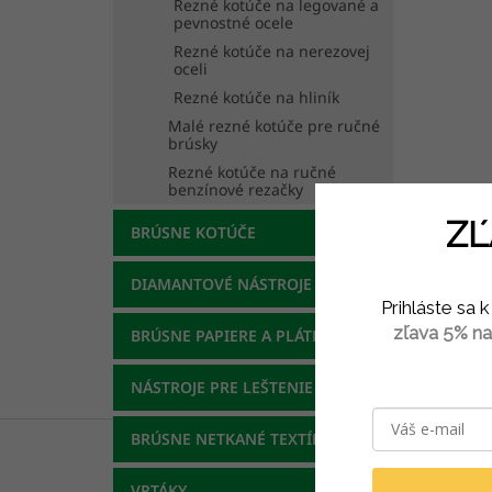
Rezné kotúče na legované a
pevnostné ocele
Rezné kotúče na nerezovej
oceli
Rezné kotúče na hliník
Malé rezné kotúče pre ručné
brúsky
Rezné kotúče na ručné
benzínové rezačky
ZĽ
BRÚSNE KOTÚČE
DIAMANTOVÉ NÁSTROJE
Prihláste sa
zľava 5% na
BRÚSNE PAPIERE A PLÁTNA
NÁSTROJE PRE LEŠTENIE
Pop
BRÚSNE NETKANÉ TEXTÍLIE
Pod
VRTÁKY