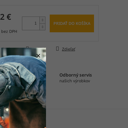
čiek.
2 €
PRIDAŤ DO KOŠÍKA
€ bez DPH
tková
ýtať sa
Strážiť
Zdieľať
astná výroba
Odborný servis
rábame pásy, rolky
našich výrobkov
výseky