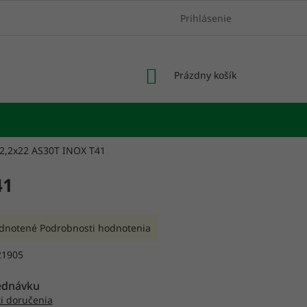
Prihlásenie
NÁKUPNÝ
Prázdny košík
KOŠÍK
x2,2x22 AS30T INOX T41
41
rné
dnotené
Podrobnosti hodnotenia
enie
tu
21905
ednávku
i doručenia