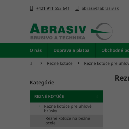
Prejsť
na
+421 911 553 641
abrasiv@abrasiv.sk
obsah
O nás
Doprava a platba
Obchodné p
Domov
Rezné kotúče
Rezné kotúče pre uhlo
B
Rez
o
Kategórie
Preskočiť
č
kategórie
n
ý
REZNÉ KOTÚČE
p
Rezné kotúče pre uhlové
a
brúsky
n
Rezné kotúče na bežné
e
ocele
l