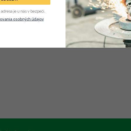
s produktu nie je dostupný
adresa je u nás v bezpečí.
ovania osobných údajov